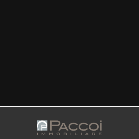
mq
Locali
minimi
Qualsiasi
1
2