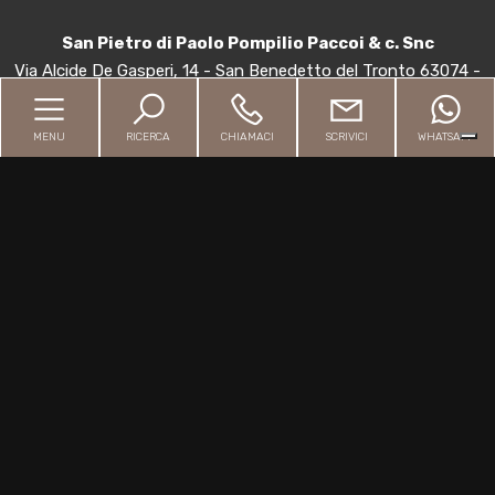
3
San Pietro di Paolo Pompilio Paccoi & c. Snc
4
Via Alcide De Gasperi, 14 - San Benedetto del Tronto 63074 -
P.IVA 02048130443
5
MENU
RICERCA
CHIAMACI
SCRIVICI
WHATSAPP
5+
Home
Chi siamo
Bagni
Immobili
minimi
Valutazione professionale
Qualsiasi
Contatti
1
Sitemap