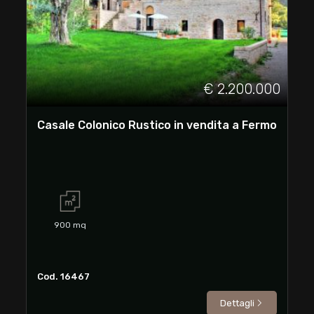
cercare
Fermo
Fermo
€ 2.200.000
Casale Colonico Rustico in vendita a Fermo
Tipologia
-
900
mq
multiscelta
Qualsiasi
Cod. 16467
Dettagli
Residenziali