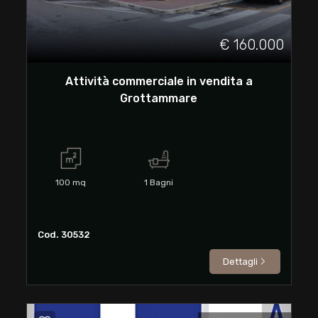
3
€ 160.000
4
Attività commerciale in vendita a
5
Grottammare
5+
Bagni
100
mq
1
Bagni
minimi
Qualsiasi
Cod. 30532
Dettagli
1