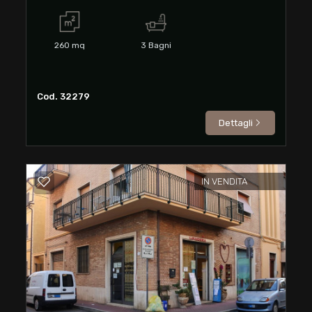
mq
260
mq
3
Bagni
Cod. 32279
Dettagli
Locali
minimi
IN VENDITA
Qualsiasi
1
2