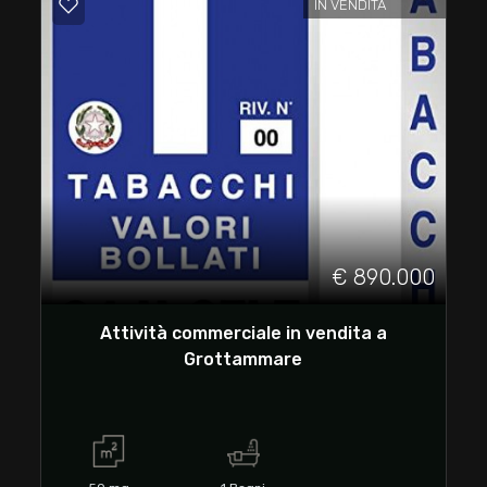
2
IN VENDITA
3
4
5
5+
€ 890.000
Camere
Attività commerciale in vendita a
minime
Grottammare
Qualsiasi
1