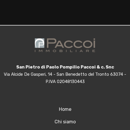
Giardino
Posto auto/Box
Balcone/Terrazzo
Ascensore
San Pietro di Paolo Pompilio Paccoi & c. Snc
Via Alcide De Gasperi, 14 - San Benedetto del Tronto 63074 -
Arredato
P.IVA 02048130443
Nuova costruzione
Home
Lusso
Chi siamo