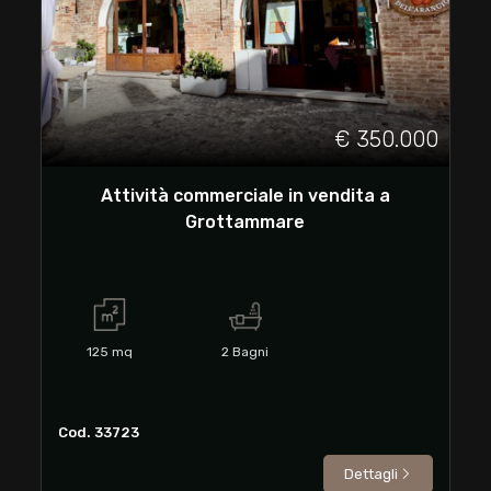
cercare
Ascoli Piceno
Grottammare
€ 350.000
Attività commerciale in vendita a
Grottammare
Tipologia
-
125
mq
2
Bagni
multiscelta
Qualsiasi
Cod. 33723
Dettagli
Residenziali