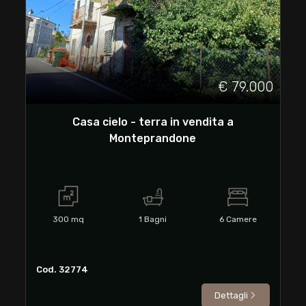
cercare
Ascoli Piceno
Monteprandone
€ 79.000
Casa cielo - terra in vendita a
Monteprandone
Tipologia
-
300
mq
1
Bagni
6
Camere
multiscelta
Qualsiasi
Cod. 32774
Dettagli
Residenziali