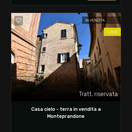
Commerciali
IN VENDITA
LUSSO
Industriali
Terreni
Prezzo
Tratt. riservata
Casa cielo - terra in vendita a
Monteprandone
Totale