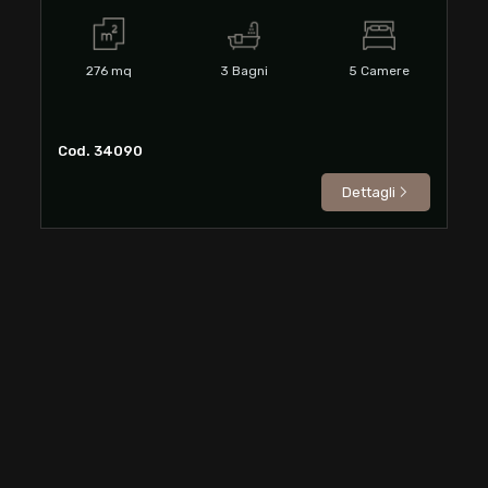
mq
276
mq
3
Bagni
5
Camere
Cod. 34090
Dettagli
Locali
minimi
Qualsiasi
1
2