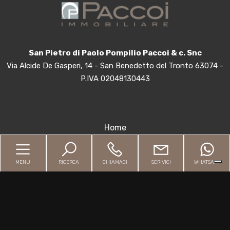
2
3
San Pietro di Paolo Pompilio Paccoi & c. Snc
4
Via Alcide De Gasperi, 14 - San Benedetto del Tronto 63074 -
P.IVA 02048130443
5
5+
Home
Chi siamo
Camere
MENU
RICERCA
CHIAMACI
SCRIVICI
WHATSAPP
minime
Immobili
Valutazione professionale
Qualsiasi
Contatti
1