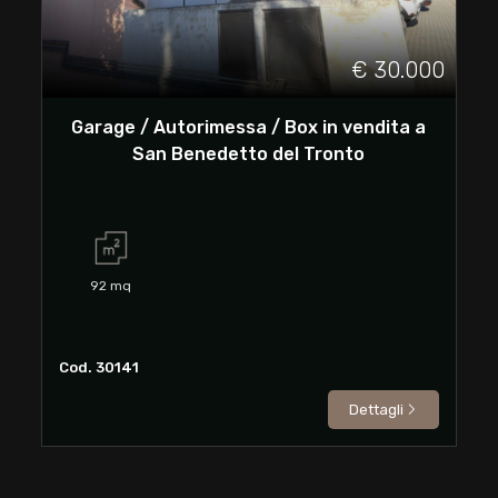
3
€ 30.000
4
Garage / Autorimessa / Box in vendita a
5
San Benedetto del Tronto
5+
Bagni
92
mq
minimi
Qualsiasi
Cod. 30141
Dettagli
1