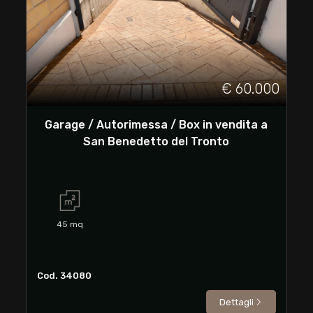
cercare
Ascoli Piceno
San Benedetto del Tronto
€ 60.000
Garage / Autorimessa / Box in vendita a
San Benedetto del Tronto
Tipologia
-
45
mq
multiscelta
Qualsiasi
Cod. 34080
Dettagli
Residenziali