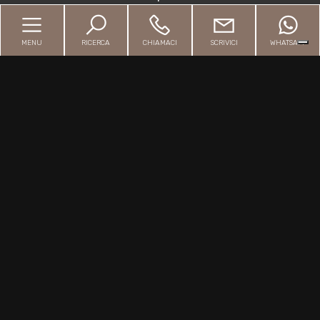
Contatti
Giardino
MENU
RICERCA
CHIAMACI
SCRIVICI
WHATSAPP
Posto auto/Box
Sitemap
Balcone/Terrazzo
Privacy Policy
Cookie Policy
Ascensore
Arredato
Copyright © 2026 - Powered by
Gestim
Nuova costruzione
Lusso