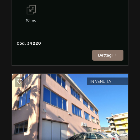
mq
10
mq
Cod. 34220
Dettagli
Locali
minimi
IN VENDITA
Qualsiasi
1
2