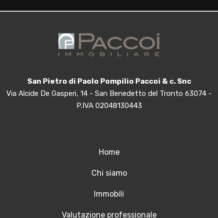
2
3
San Pietro di Paolo Pompilio Paccoi & c. Snc
4
Via Alcide De Gasperi, 14 - San Benedetto del Tronto 63074 -
P.IVA 02048130443
5
5+
Home
Altre
Chi siamo
opzioni
Immobili
-
multiscelta
Valutazione professionale