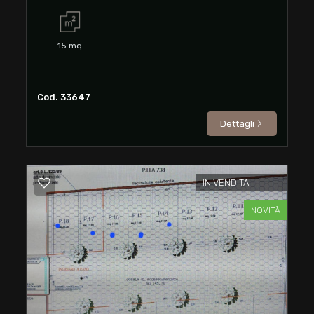
mq
15
mq
Cod. 33647
Dettagli
Locali
minimi
IN VENDITA
Qualsiasi
NOVITÀ
1
2