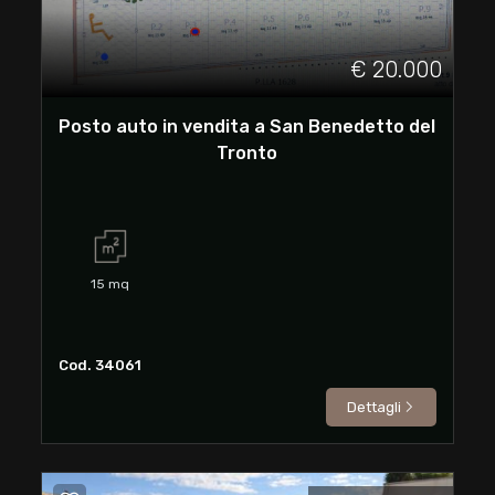
3
€ 20.000
4
Posto auto in vendita a San Benedetto del
5
Tronto
5+
Bagni
15
mq
minimi
Qualsiasi
Cod. 34061
Dettagli
1