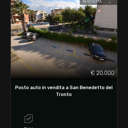
2
IN VENDITA
3
4
5
5+
€ 20.000
Camere
Posto auto in vendita a San Benedetto del
minime
Tronto
Qualsiasi
1