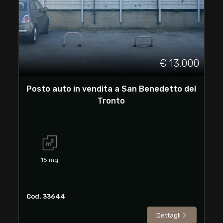
cercare
Ascoli Piceno
San Benedetto del Tronto
€ 13.000
Posto auto in vendita a San Benedetto del
Tronto
Tipologia
-
15
mq
multiscelta
Qualsiasi
Cod. 33644
Dettagli
Residenziali