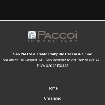
Giardino
Posto auto/Box
Balcone/Terrazzo
Ascensore
San Pietro di Paolo Pompilio Paccoi & c. Snc
Via Alcide De Gasperi, 14 - San Benedetto del Tronto 63074 -
Arredato
P.IVA 02048130443
Nuova costruzione
Home
Lusso
Chi siamo