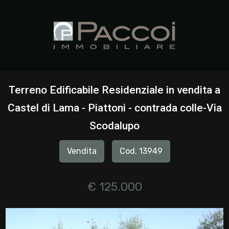
Codice
HOME
CHI
Contratto
SIAMO
Terreno Edificabile Residenziale in vendita a
Qualsiasi
Castel di Lama - Piattoni - contrada colle-Via
IMMOBILI
Scodalupo
Vendita
SERVIZI
Vendita
Cod. 13949
Affitto
CONTATTI
€ 125.000
Scegli
dove