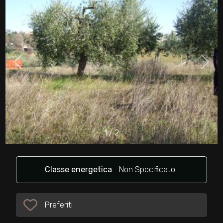
cercare
Provincia
Comune
1
/
2
Tipologia
-
multiscelta
Classe energetica
:
Non Specificato
Qualsiasi
Preferiti
Preferiti: Cod. 13949
Residenziali