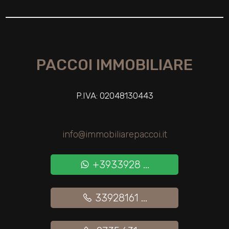
3
4
PACCOI IMMOBILIARE
5
5+
P.IVA: 02048130443
Bagni
info@immobiliarepaccoi.it
minimi
+3933928 ...
Qualsiasi
33928161 ...
1