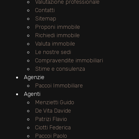
cercare
Valutazione professionale
Contatti
Provincia
Sitemap
Proponi immobile
Richiedi immobile
Comune
Valuta immobile
Le nostre sedi
Compravendite immobiliari
Stime e consulenza
Agenzie
Tipologia
Paccoi Immobiliare
-
Agenti
Menzietti Guido
multiscelta
De Vita Davide
Patrizi Flavio
Qualsiasi
Ciotti Federica
Paccoi Paolo
Residenziali