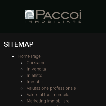
Codice
HOME
CHI
Contratto
SIAMO
SITEMAP
Qualsiasi
IMMOBILI
Home Page
Chi siamo
Vendita
SERVIZI
In vendita
In affitto
Affitto
CONTATTI
Immobili
Valutazione professionale
Scegli
Valore al tuo immobile
dove
Marketing immobiliare