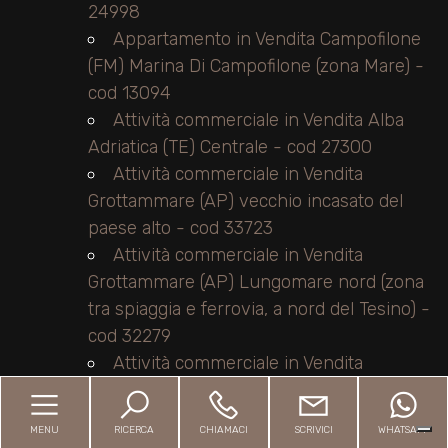
24998
Appartamento in Vendita Campofilone
(FM) Marina Di Campofilone (zona Mare) -
cod 13094
Attività commerciale in Vendita Alba
Adriatica (TE) Centrale - cod 27300
Attività commerciale in Vendita
Grottammare (AP) vecchio incasato del
paese alto - cod 33723
Attività commerciale in Vendita
Grottammare (AP) Lungomare nord (zona
tra spiaggia e ferrovia, a nord del Tesino) -
cod 32279
Attività commerciale in Vendita
Grottammare (AP) - cod 31216
Attività commerciale in Vendita
MENU
RICERCA
CHIAMACI
SCRIVICI
WHATSAPP
Grottammare (AP) Centrale (tra La ss16 e