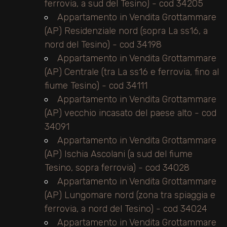
ferrovia, a sud del Tesino) - cod 34205
Appartamento in Vendita Grottammare
2
(AP) Residenziale nord (sopra La ss16, a
nord del Tesino) - cod 34198
3
Appartamento in Vendita Grottammare
(AP) Centrale (tra La ss16 e ferrovia, fino al
fiume Tesino) - cod 34111
4
Appartamento in Vendita Grottammare
(AP) vecchio incasato del paese alto - cod
5
34091
Appartamento in Vendita Grottammare
5+
(AP) Ischia Ascolani (a sud del fiume
Tesino, sopra ferrovia) - cod 34028
Altre
Appartamento in Vendita Grottammare
opzioni
(AP) Lungomare nord (zona tra spiaggia e
-
ferrovia, a nord del Tesino) - cod 34024
multiscelta
Appartamento in Vendita Grottammare