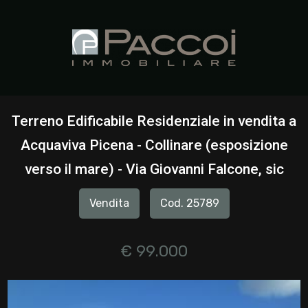
Codice
HOME
CHI
Contratto
SIAMO
Terreno Edificabile Residenziale in vendita a
Qualsiasi
Acquaviva Picena - Collinare (esposizione
IMMOBILI
verso il mare) - Via Giovanni Falcone, sic
Vendita
SERVIZI
Vendita
Cod. 25789
Affitto
CONTATTI
€ 99.000
Scegli
dove