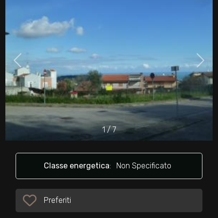
cercare
Provincia
Comune
1
/
7
Tipologia
-
multiscelta
Classe energetica
:
Non Specificato
Qualsiasi
Preferiti
Preferiti: Cod. 25789
Residenziali