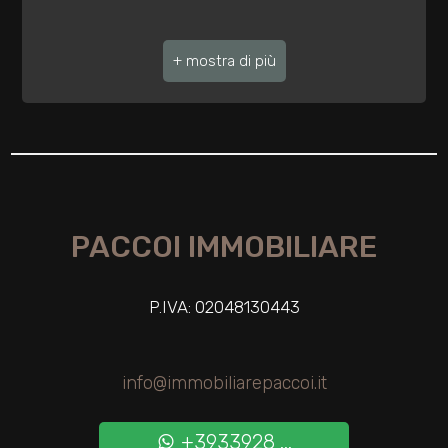
3
4
5
5+
PACCOI IMMOBILIARE
Bagni
minimi
P.IVA: 02048130443
Qualsiasi
info@immobiliarepaccoi.it
1
+3933928 ...