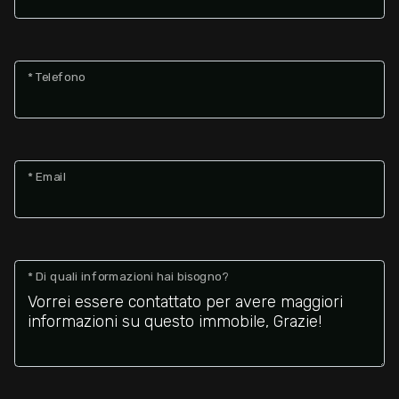
2
* Telefono
3
4
* Email
5
5+
* Di quali informazioni hai bisogno?
Altre
opzioni
-
multiscelta