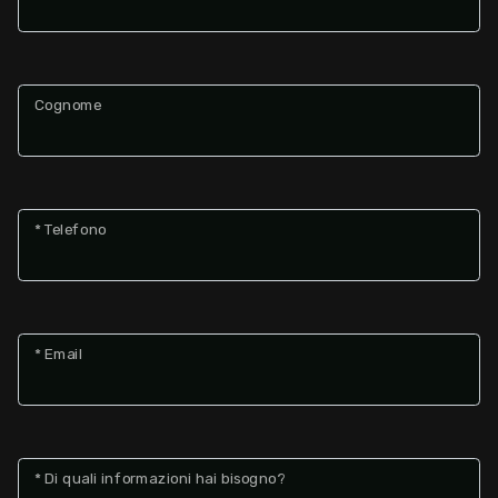
2
Cognome
3
4
* Telefono
5
5+
* Email
Altre
opzioni
-
* Di quali informazioni hai bisogno?
multiscelta