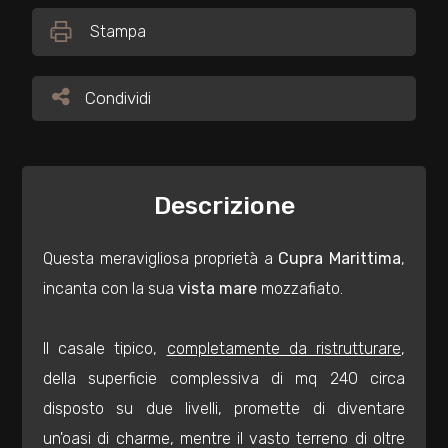
Stampa
Commerciali
Condividi
Condividi
Industriali
Terreni
Descrizione
Prezzo
Questa meravigliosa proprietà a
Cupra Marittima
,
incanta con la sua
vista mare
mozzafiato.
Il casale tipico,
completamente da ristrutturare
,
della superficie complessiva di mq 240 circa
disposto su due livelli, promette di diventare
Totale
un'oasi di charme, mentre il vasto terreno di oltre