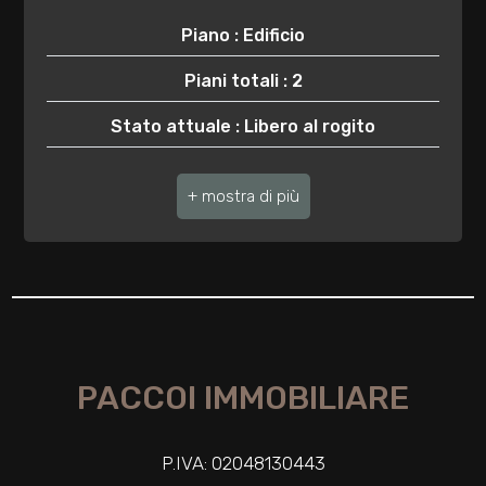
3
Piano : Edificio
4
Piani totali : 2
Stato attuale : Libero al rogito
5
Terrazzo : Presente
5+
Giardino : Privato
Distanza mare/lago : 3.000 mt.
Bagni
minimi
Box : Singolo
Posizione : Zona agricola
Qualsiasi
PACCOI IMMOBILIARE
Camino o canna fumaria
1
Ingresso autonomo
P.IVA: 02048130443