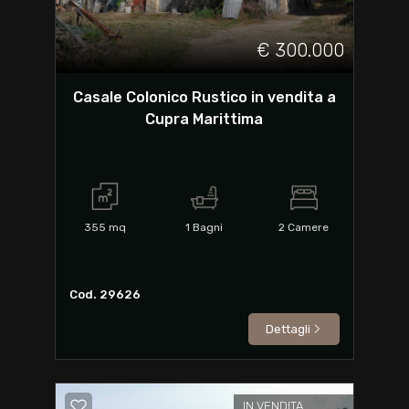
€ 300.000
Casale Colonico Rustico in vendita a
Cupra Marittima
355
mq
1
Bagni
2
Camere
Cod. 29626
Dettagli
IN VENDITA