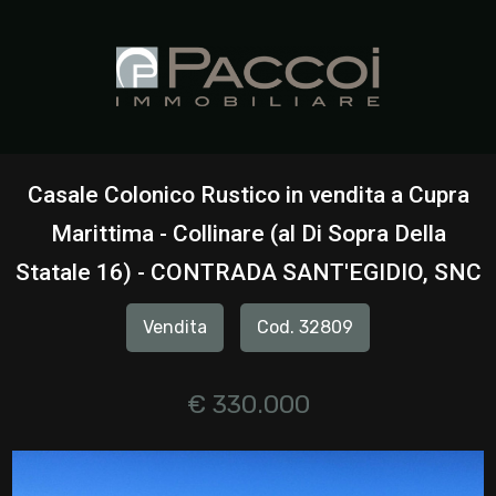
Codice
HOME
CHI
Contratto
SIAMO
Casale Colonico Rustico in vendita a Cupra
Qualsiasi
Marittima - Collinare (al Di Sopra Della
IMMOBILI
Statale 16) - CONTRADA SANT'EGIDIO, SNC
Vendita
SERVIZI
Vendita
Cod. 32809
Affitto
CONTATTI
€ 330.000
Scegli
dove