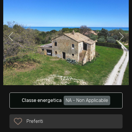
cercare
Provincia
Comune
1
/
39
Tipologia
-
multiscelta
Classe energetica
:
NA - Non Applicabile
Qualsiasi
Preferiti
Preferiti: Cod. 32809
Residenziali