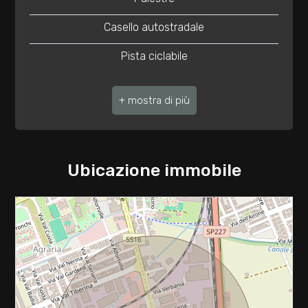
2
Casello autostradale
3
Pista ciclabile
4
Ufficio Postale
Centro commerciale
5
Fermata autobus di linea
5+
Ubicazione immobile
Camere
minime
Qualsiasi
1