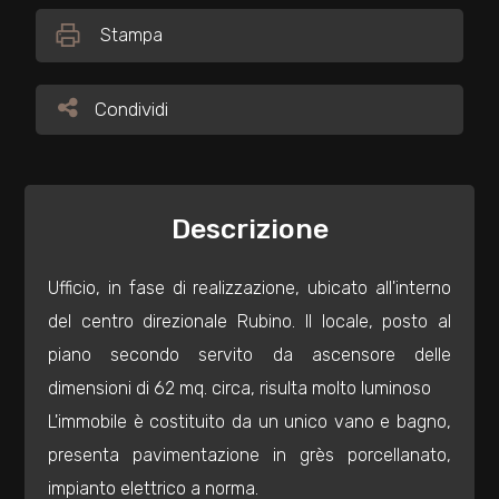
Stampa
Commerciali
Condividi
Condividi
Industriali
Terreni
Descrizione
Prezzo
Ufficio, in fase di realizzazione, ubicato all'interno
del centro direzionale Rubino. Il locale, posto al
piano secondo servito da ascensore delle
dimensioni di 62 mq. circa, risulta molto luminoso
L'immobile è costituito da un unico vano e bagno,
presenta pavimentazione in grès porcellanato,
Totale
impianto elettrico a norma.