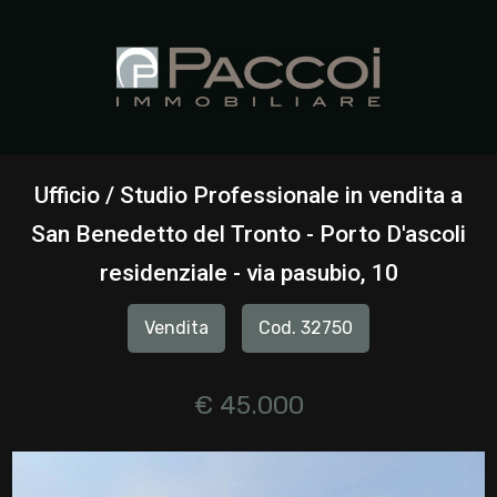
Codice
HOME
CHI
Contratto
SIAMO
Ufficio / Studio Professionale in vendita a
Qualsiasi
San Benedetto del Tronto - Porto D'ascoli
IMMOBILI
residenziale - via pasubio, 10
Vendita
SERVIZI
Vendita
Cod. 32750
Affitto
CONTATTI
€ 45.000
Scegli
dove