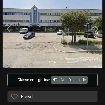
cercare
Provincia
Comune
1
/
9
Tipologia
-
multiscelta
Classe energetica
:
ND - Non Disponibile
Qualsiasi
Preferiti
Preferiti: Cod. 32750
Residenziali