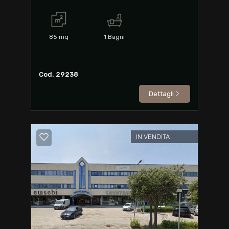
85
mq
1
Bagni
Cod. 29238
Dettagli
IN VENDITA