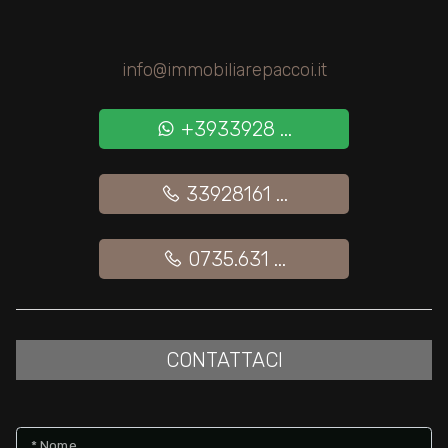
Giardino
info@immobiliarepaccoi.it
Posto auto/Box
+3933928 ...
Balcone/Terrazzo
33928161 ...
Ascensore
0735.631 ...
Arredato
Nuova costruzione
CONTATTACI
Lusso
* Nome