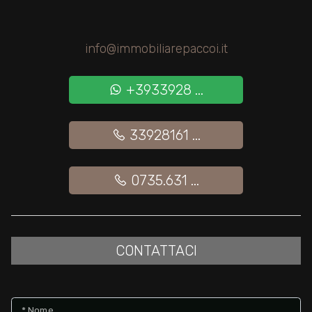
Giardino
info@immobiliarepaccoi.it
Posto auto/Box
+3933928 ...
Balcone/Terrazzo
33928161 ...
Ascensore
0735.631 ...
Arredato
Nuova costruzione
CONTATTACI
Lusso
* Nome