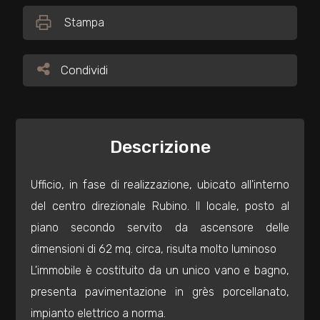
Stampa
Commerciali
Condividi
Condividi
Industriali
Terreni
Descrizione
Prezzo
Ufficio, in fase di realizzazione, ubicato all'interno
del centro direzionale Rubino. Il locale, posto al
piano secondo servito da ascensore delle
dimensioni di 62 mq. circa, risulta molto luminoso
L'immobile è costituito da un unico vano e bagno,
presenta pavimentazione in grès porcellanato,
Totale
impianto elettrico a norma.