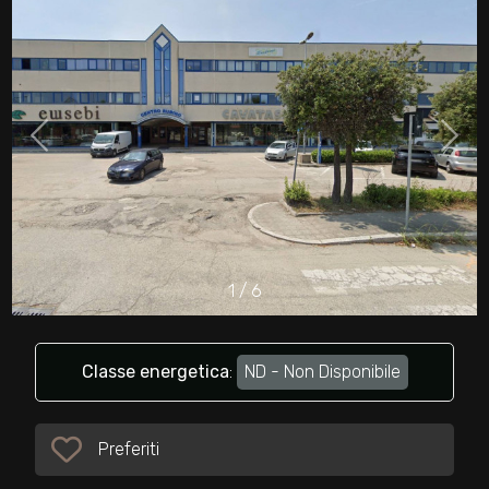
cercare
Provincia
Comune
1
/
6
Tipologia
-
multiscelta
Classe energetica
:
ND - Non Disponibile
Qualsiasi
Preferiti
Preferiti: Cod. 32751
Residenziali