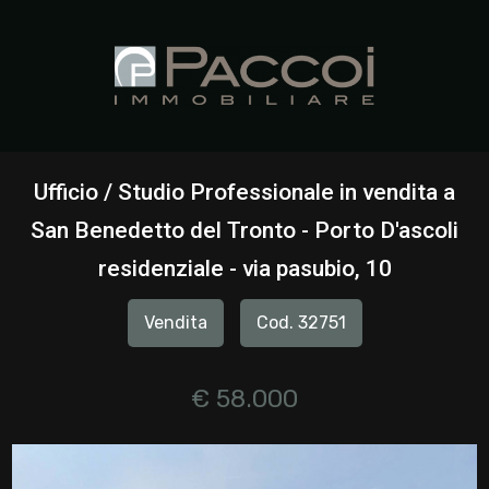
Codice
HOME
CHI
Contratto
SIAMO
Ufficio / Studio Professionale in vendita a
Qualsiasi
San Benedetto del Tronto - Porto D'ascoli
IMMOBILI
residenziale - via pasubio, 10
Vendita
SERVIZI
Vendita
Cod. 32751
Affitto
CONTATTI
€ 58.000
Scegli
dove