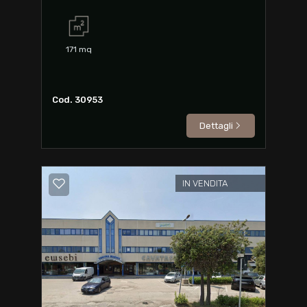
171
mq
Cod. 30953
Dettagli
IN VENDITA