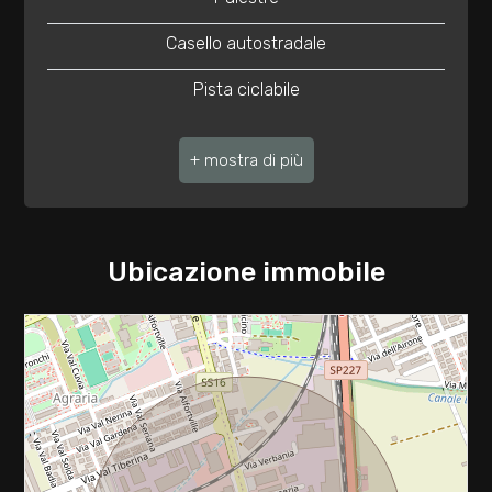
2
Casello autostradale
3
Pista ciclabile
4
Ufficio Postale
Centro commerciale
5
Fermata autobus di linea
5+
Ubicazione immobile
Camere
minime
Qualsiasi
1