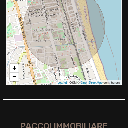
Palazzetto dello sport / stadio Riviera delle Palm
Ufficio Postale
Centro commerciale
Uffici comunali
Fermata autobus di linea
+
−
Leaflet
| OSM ©
OpenStreetMap
contributors
PACCOI IMMOBILIARE