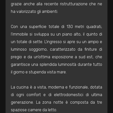
mq
grazie anche alla recente ristrutturazione che ne
ha valorizzato gli ambienti.
Con una superficie totale di 130 metri quadrati,
l'immobile si sviluppa su un piano alto, il quinto di
un totale di sette. L'ingresso si apre su un ampio e
Locali
luminoso soggiorno, caratterizzato da finiture di
minimi
pregio e da un'ottima esposizione a sud est, che
garantisce una splendida luminosità durante tutto
Qualsiasi
il giorno e stupenda vista mare.
1
La cucina è a vista, moderna e funzionale, dotata
di ogni comfort e di elettrodomestici di ultima
2
generazione. La zona notte è composta da tre
spaziose camere da letto.