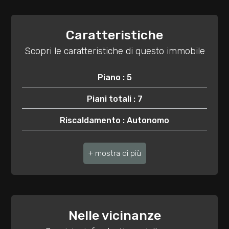
2
Caratteristiche
Scopri le caratteristiche di questo immobile
3
Piano : 5
4
Piani totali : 7
5
Riscaldamento : Autonomo
Ascensore : Si
5+
Adatto per studenti : Si
Altre
Assenza barriere architettoniche : Si
opzioni
Anno di costruzione : 1970
-
Nelle vicinanze
multiscelta
Stato attuale : Libero al rogito