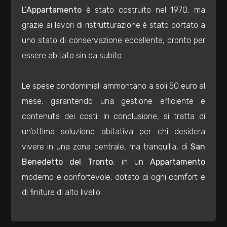
2
L'
Appartamento
è stato costruito nel 1970, ma
grazie ai lavori di ristrutturazione è stato portato a
3
uno stato di conservazione eccellente, pronto per
essere abitato sin da subito.
4
Le spese condominiali ammontano a soli 50 euro al
5
mese, garantendo una gestione efficiente e
contenuta dei costi. In conclusione, si tratta di
5+
un'ottima soluzione abitativa per chi desidera
vivere in una zona centrale, ma tranquilla, di
San
Camere
Benedetto del Tronto
, in un
Appartamento
minime
moderno e confortevole, dotato di ogni comfort e
di finiture di alto livello.
Qualsiasi
1