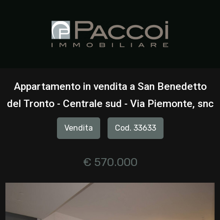
Codice
HOME
CHI
Contratto
SIAMO
Appartamento in vendita a San Benedetto
Qualsiasi
del Tronto - Centrale sud - Via Piemonte, snc
IMMOBILI
Vendita
Cod. 33633
Vendita
SERVIZI
Affitto
€ 570.000
CONTATTI
Scegli
dove