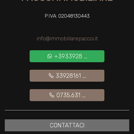
P.IVA: 02048130443
info@immobiliarepaccoi.it
+3933928 ...
33928161 ...
0735.631 ...
CONTATTACI