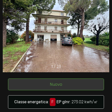
cercare
Provincia
Comune
1
/
23
Tipologia
-
multiscelta
Nuovo
Qualsiasi
Classe energetica
:
F
EP glnr
: 273.02 kwh/㎡
Residenziali