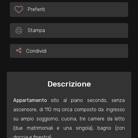
Preferiti
Preferiti: Cod. 34203
Commerciali
Stampa
Industriali
Condividi
Condividi
Terreni
Prezzo
Descrizione
Appartamento
sito al piano secondo, senza
ascensore, di 110 mq circa composto da: ingresso
su ampio soggiorno, cucina, tre camere da letto
(due matrimoniali e una singola), bagno (con
Totale
doccia e finestra).