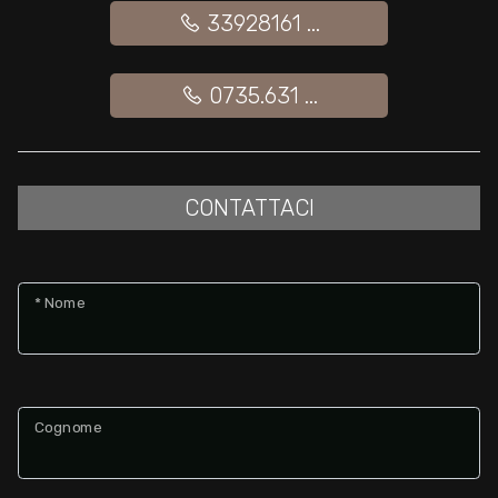
33928161 ...
Giardino
0735.631 ...
Posto auto/Box
Balcone/Terrazzo
CONTATTACI
Ascensore
* Nome
Arredato
Nuova costruzione
Cognome
Lusso