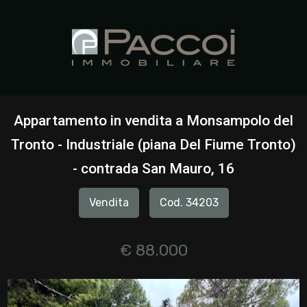
Codice
HOME
CHI
Contratto
SIAMO
Appartamento in vendita a Monsampolo del
Qualsiasi
Tronto - Industriale (piana Del Fiume Tronto)
IMMOBILI
- contrada San Mauro, 16
Vendita
SERVIZI
Vendita
Cod. 34203
Affitto
CONTATTI
€ 88.000
Scegli
dove