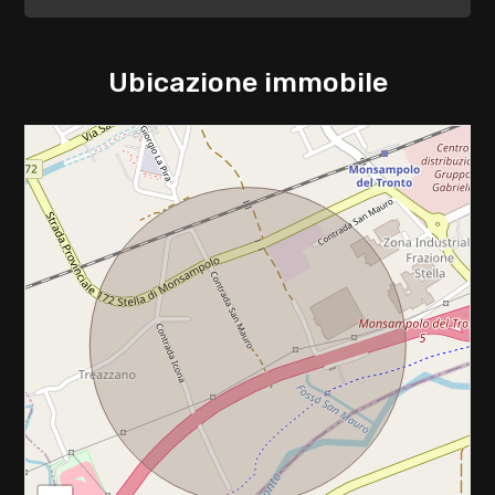
2
3
Ubicazione immobile
4
5
5+
Camere
minime
Qualsiasi
1