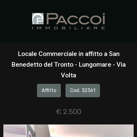
Codice
HOME
CHI
Contratto
SIAMO
Locale Commerciale in affitto a San
Qualsiasi
Benedetto del Tronto - Lungomare - Via
IMMOBILI
Volta
Vendita
SERVIZI
Affitto
Cod. 32361
Affitto
CONTATTI
€ 2.500
Scegli
dove