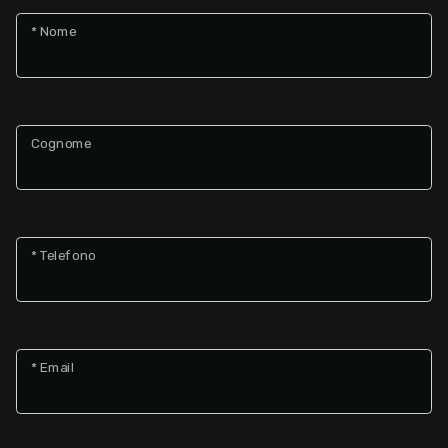
* Nome
Giardino
Posto auto/Box
Cognome
Balcone/Terrazzo
Ascensore
* Telefono
Arredato
Nuova costruzione
* Email
Lusso