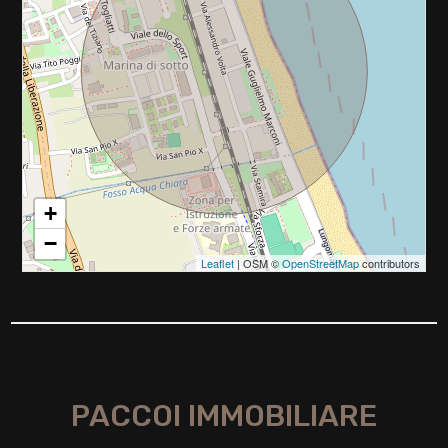
2
3
4
5
+
5+
−
Leaflet
| OSM ©
OpenStreetMap
contributors
Camere
minime
Qualsiasi
PACCOI IMMOBILIARE
1