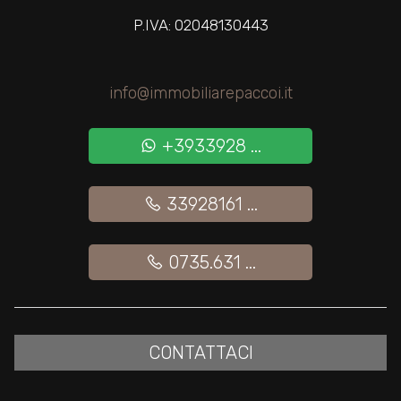
P.IVA: 02048130443
2
info@immobiliarepaccoi.it
3
+3933928 ...
4
33928161 ...
5
5+
0735.631 ...
Altre
opzioni
CONTATTACI
-
multiscelta