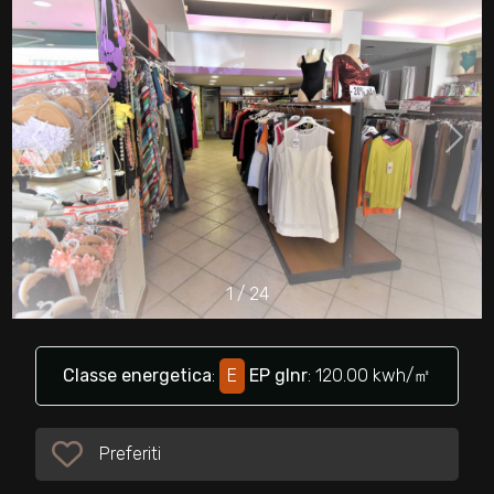
cercare
Provincia
Comune
1
/
24
Tipologia
-
multiscelta
Classe energetica
:
E
EP glnr
: 120.00 kwh/㎡
Qualsiasi
Preferiti
Preferiti: Cod. 32361
Residenziali