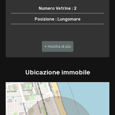
3
Numero Vetrine : 2
4
Posizione : Lungomare
5
5+
Bagni
minimi
Ubicazione immobile
Qualsiasi
1