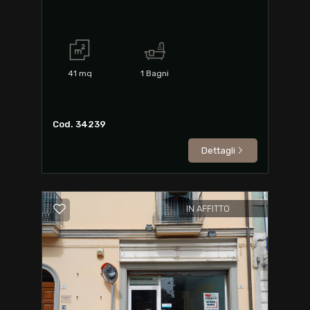
41
mq
1
Bagni
Cod. 34239
Dettagli
IN AFFITTO