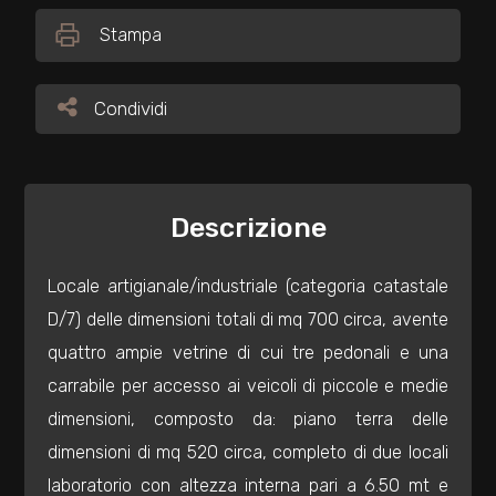
Stampa
Commerciali
Condividi
Condividi
Industriali
Terreni
Descrizione
Prezzo
Locale artigianale/industriale (categoria catastale
D/7) delle dimensioni totali di mq 700 circa, avente
quattro ampie vetrine di cui tre pedonali e una
carrabile per accesso ai veicoli di piccole e medie
dimensioni, composto da: piano terra delle
dimensioni di mq 520 circa, completo di due locali
Totale
laboratorio con altezza interna pari a 6.50 mt e