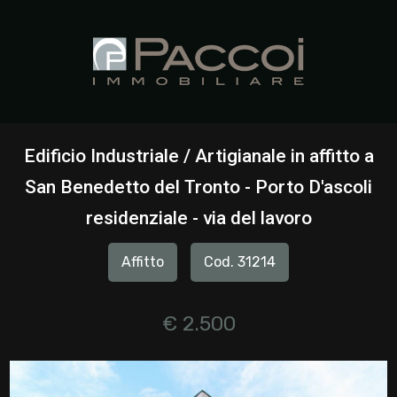
Codice
HOME
CHI
Contratto
SIAMO
Edificio Industriale / Artigianale in affitto a
Qualsiasi
San Benedetto del Tronto - Porto D'ascoli
IMMOBILI
residenziale - via del lavoro
Vendita
SERVIZI
Affitto
Cod. 31214
Affitto
CONTATTI
€ 2.500
Scegli
dove