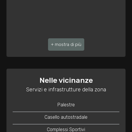
3
4
5
5+
Bagni
Nelle vicinanze
minimi
Servizi e infrastrutture della zona
Qualsiasi
Palestre
1
Casello autostradale
Complessi Sportivi