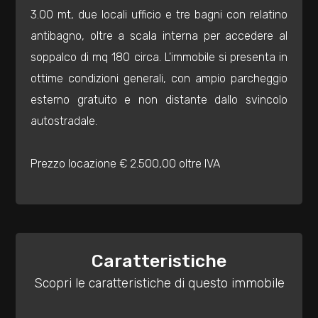
mq
3.00 mt, due locali ufficio e tre bagni con relatino
antibagno, oltre a scala interna per accedere al
soppalco di mq 180 circa. L'immobile si presenta in
ottime condizioni generali, con ampio parcheggio
esterno gratuito e non distante dallo svincolo
autostradale.
Locali
minimi
Prezzo locazione € 2.500,00 oltre IVA
Qualsiasi
1
Caratteristiche
2
Scopri le caratteristiche di questo immobile