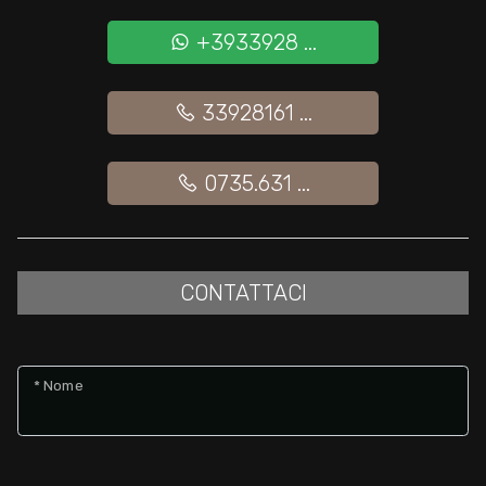
+3933928 ...
Giardino
33928161 ...
Posto auto/Box
Balcone/Terrazzo
0735.631 ...
Ascensore
CONTATTACI
Arredato
Nuova costruzione
* Nome
Lusso