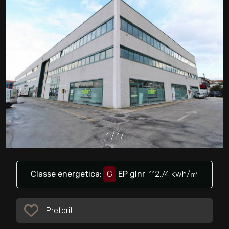
cercare
Provincia
Comune
1
/
17
Tipologia
-
multiscelta
Classe energetica
:
G
EP glnr
: 112.74 kwh/㎡
Qualsiasi
Preferiti
Preferiti: Cod. 31214
Residenziali