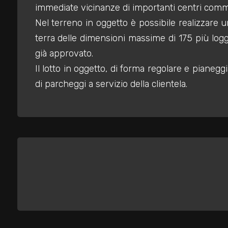
mq
immediate vicinanze di importanti centri commer
Nel terreno in oggetto è possibile realizzare u
terra delle dimensioni massime di 175 più log
già approvato.
Il lotto in oggetto, di forma regolare e pianeg
di parcheggi a servizio della clientela.
Locali
minimi
Qualsiasi
1
2