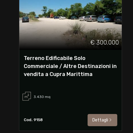
2
3
€ 300.000
4
Terreno Edificabile Solo
Commerciale / Altre Destinazioni in
5
vendita a Cupra Marittima
5+
3.430
mq
Altre
opzioni
Cod. 9158
Dettagli
-
multiscelta