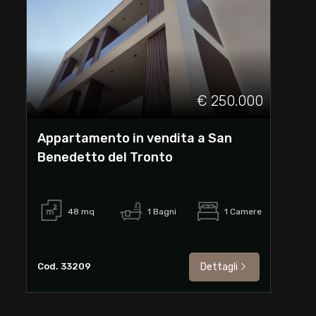
€ 250.000
Appartamento in vendita a San
Benedetto del Tronto
48
mq
1
Bagni
1
Camere
Cod. 33209
Dettagli