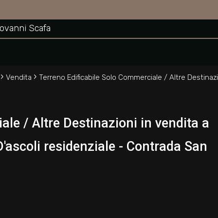
Destinazioni in vendita a San Benedetto del Tronto
iovanni Scafa
›
›
Vendita
Terreno Edificabile Solo Commerciale / Altre Destinaz
le / Altre Destinazioni in vendita a
'ascoli residenziale - Contrada San