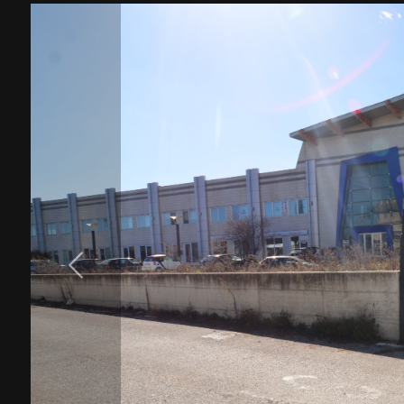
cercare
Provincia
Comune
Tipologia
-
multiscelta
Qualsiasi
Residenziali