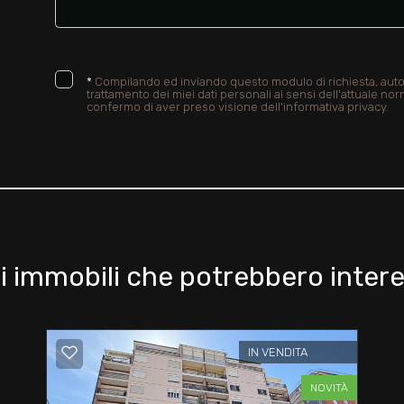
*
Compilando ed inviando questo modulo di richiesta, autor
trattamento dei miei dati personali ai sensi dell'attuale nor
confermo di aver preso visione dell'informativa privacy.
i immobili che potrebbero intere
IN VENDITA
NOVITÀ