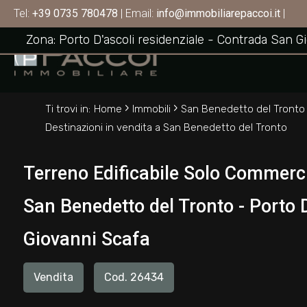
Terreno Edificabile Solo Commerciale / Altre 
Tel:
+39 0735 780478
| Email:
info@immobiliarepaccoi.it
|
SAN BENEDETTO DEL TRONTO
Codice
Zona: Porto D'ascoli residenziale - Contrada San G
HOME
CHI
Contratto
›
›
SIAMO
Ti trovi in:
Home
Immobili
San Benedetto del Tronto
Destinazioni in vendita a San Benedetto del Tronto
Qualsiasi
IMMOBILI
Terreno Edificabile Solo Commercia
Vendita
SERVIZI
San Benedetto del Tronto - Porto D
Affitto
CONTATTI
Giovanni Scafa
Scegli
Vendita
Cod. 26434
dove