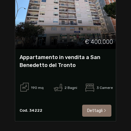
€ 400.000
Appartamento in vendita a San
Benedetto del Tronto
190
mq
2
Bagni
3
Camere
Cod. 34222
Dettagli