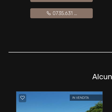
2
0735.631 ...
3
4
5
5+
Alcun
Camere
minime
Qualsiasi
IN VENDITA
1