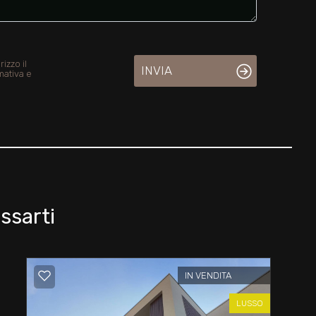
izzo il
INVIA
mativa e
ssarti
IN VENDITA
LUSSO