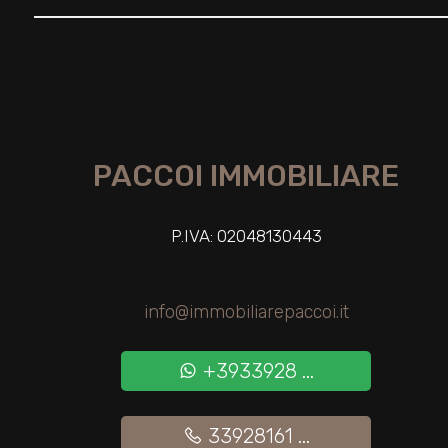
3
4
5
PACCOI IMMOBILIARE
5+
P.IVA: 02048130443
Bagni
minimi
info@immobiliarepaccoi.it
Qualsiasi
+3933928 ...
1
33928161 ...