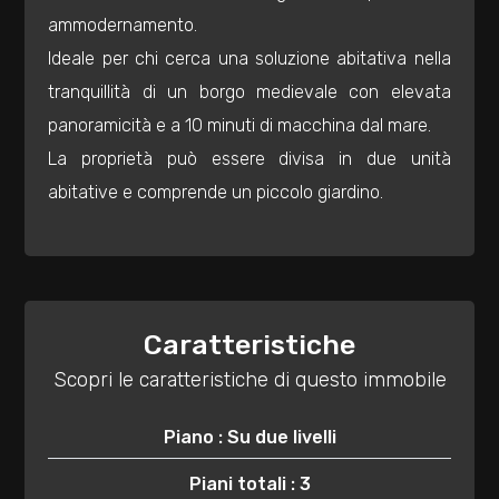
3
ammodernamento.
Ideale per chi cerca una soluzione abitativa nella
4
tranquillità di un borgo medievale con elevata
panoramicità e a 10 minuti di macchina dal mare.
5
La proprietà può essere divisa in due unità
abitative e comprende un piccolo giardino.
5+
Bagni
minimi
Caratteristiche
Qualsiasi
Scopri le caratteristiche di questo immobile
1
Piano : Su due livelli
Piani totali : 3