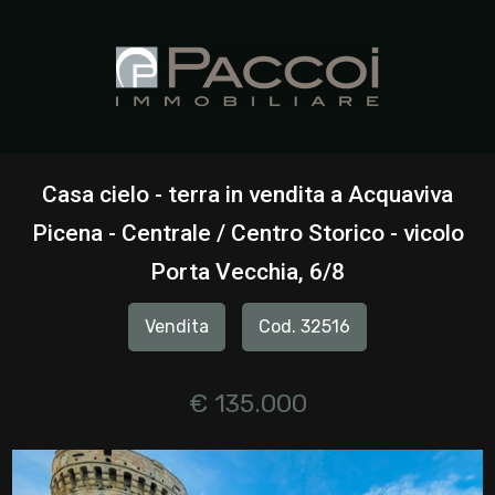
Codice
HOME
CHI
Contratto
SIAMO
Casa cielo - terra in vendita a Acquaviva
Qualsiasi
Picena - Centrale / Centro Storico - vicolo
IMMOBILI
Porta Vecchia, 6/8
Vendita
SERVIZI
Vendita
Cod. 32516
Affitto
CONTATTI
€ 135.000
Scegli
dove