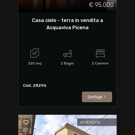
€ 95.000
Casa cielo - terra in vendita a
Acquaviva Picena
320
mq
2
Bagni
2
Camere
Cod. 28296
Dettagli
IN VENDITA