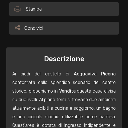
Stampa
Commerciali
Condividi
Condividi
Industriali
Terreni
Descrizione
Prezzo
Ai piedi del castello di
Acquaviva Picena
contornata dallo splendido scenario del centro
storico, proponiamo in
Vendita
questa casa divisa
su due livelli. Al piano terra si trovano due ambienti
atualmente adibiti a cucina e soggiorno, un bagno
e una piccola nicchia utilizzabile come cantina.
Totale
Quest'area è dotata di ingresso indipendente e