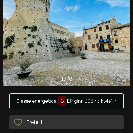
cercare
Provincia
Comune
1
/
18
Tipologia
-
multiscelta
Classe energetica
:
G
EP glnr
: 308.43 kwh/㎡
Qualsiasi
Preferiti
Preferiti: Cod. 32516
Residenziali