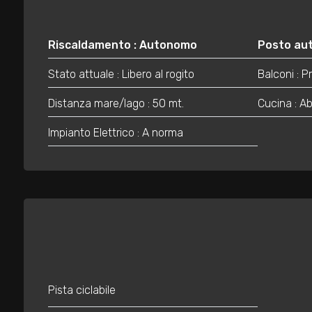
3
4
Riscaldamento : Autonomo
Posto aut
Stato attuale : Libero al rogito
Balconi : 
5
Distanza mare/lago : 50 mt.
Cucina : Ab
5+
Impianto Elettrico : A norma
Bagni
minimi
Qualsiasi
1
Pista ciclabile