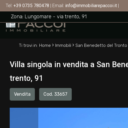
Villa singola in vendita a San Benedetto del T
Tel:
+39 0735 780478
| Email:
info@immobiliarepaccoi.it
|
SAN BENEDETTO DEL TRONTO
Codice
Zona: Lungomare - via trento, 91
HOME
CHI
Contratto
›
›
SIAMO
Ti trovi in:
Home
Immobili
San Benedetto del Tronto
Qualsiasi
IMMOBILI
Villa singola in vendita a San Ben
Vendita
trento, 91
SERVIZI
Affitto
Vendita
Cod. 33657
CONTATTI
Scegli
dove