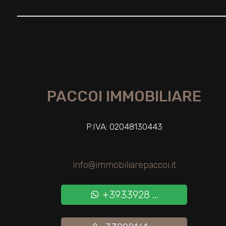
Giardino
Posto auto/Box
Balcone/Terrazzo
PACCOI IMMOBILIARE
Ascensore
P.IVA: 02048130443
Arredato
info@immobiliarepaccoi.it
Nuova costruzione
+3933928 ...
Lusso