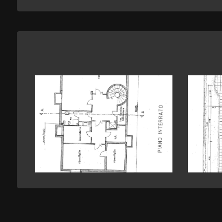
2
3
4
5
5+
Camere
minime
Qualsiasi
1