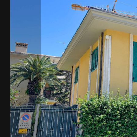
cercare
Provincia
Comune
Tipologia
-
multiscelta
Qualsiasi
Residenziali