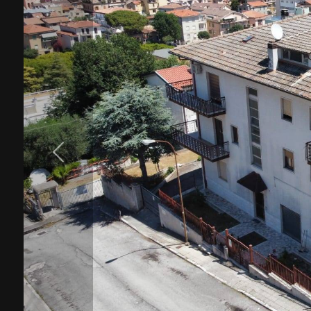
cercare
Provincia
Comune
Tipologia
-
multiscelta
Qualsiasi
Residenziali