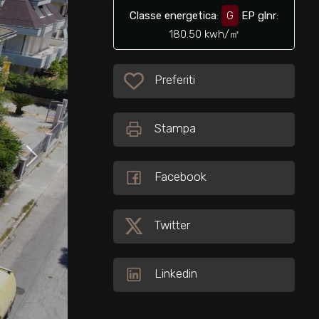
Classe energetica
:
G
EP glnr
:
180.50 kwh/㎡
Preferiti: Cod. 34230
Preferiti
Stampa
Facebook
Twitter
Linkedin