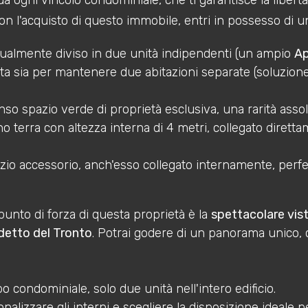
o da ogni vincolo condominiale, che ti garantisce la libertà
n l'acquisto di questo immobile, entri in possesso di 
ualmente diviso in due unità indipendenti (un ampio
A
 sia per mantenere due abitazioni separate (soluzione ge
 spazio verde di proprietà esclusiva, una rarità assolu
o terra con altezza interna di 4 metri, collegato direttam
io accessorio, anch'esso collegato internamente, perfet
unto di forza di questa proprietà è la
spettacolare vis
etto del Tronto
. Potrai godere di un panorama unico, 
 condominiale, solo due unità nell'intero edificio.
onalizzare gli interni e scegliere la disposizione ideale p