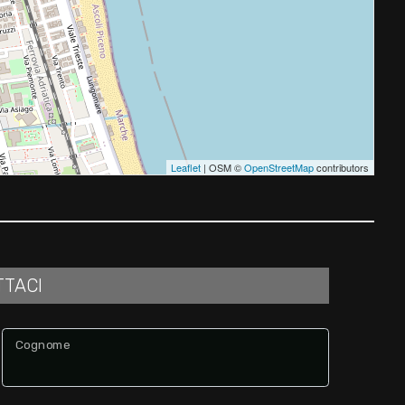
Leaflet
| OSM ©
OpenStreetMap
contributors
TTACI
Cognome