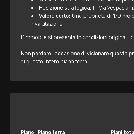
3
Posizione strategica:
In Via Vespasiani,
Valore certo:
Una proprietà di 170 mq co
4
rivalutazione.
5
L'immobile si presenta in condizioni originali, 
Non perdere l'occasione di visionare questa pr
5+
di questo intero piano terra.
Bagni
minimi
Qualsiasi
1
Piano : Piano terra
Piani total