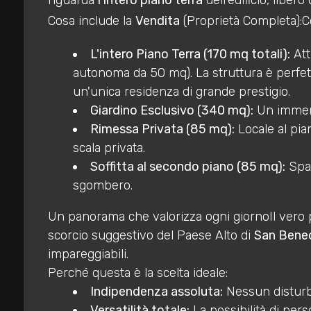
riguarda
l'intero piano terra
dell'edificio, liber
mq
Cosa include la
Vendita
(Proprietà Completa):Co
L'intero Piano Terra (170 mq totali):
Att
autonoma da 50 mq). La struttura è perfetta
un'unica residenza di grande prestigio.
Giardino Esclusivo (340 mq):
Un immenso
Rimessa Privata (85 mq):
Locale al pian
Locali
scala privata.
minimi
Soffitta al secondo piano (85 mq):
Spaz
sgombero.
Qualsiasi
Un panorama che valorizza ogni giornoIl vero p
1
scorcio suggestivo del Paese Alto di
San Bened
impareggiabili.
Perché questa è la scelta ideale:
2
Indipendenza assoluta:
Nessun disturbo
Versatilità totale:
La possibilità di pers