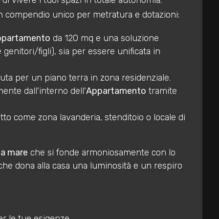
 di vivere i tuoi spazi in totale autonomia.
un compendio unico per metratura e dotazioni:
ppartamento
da 120 mq e una soluzione
nitori/figli), sia per essere unificata in
ta per un piano terra in zona residenziale.
ente dall'interno dell'
Appartamento
tramite
to come zona lavanderia, stenditoio o locale di
ta mare
che si fonde armoniosamente con lo
che dona alla casa una luminosità e un respiro
er le tue esigenze.