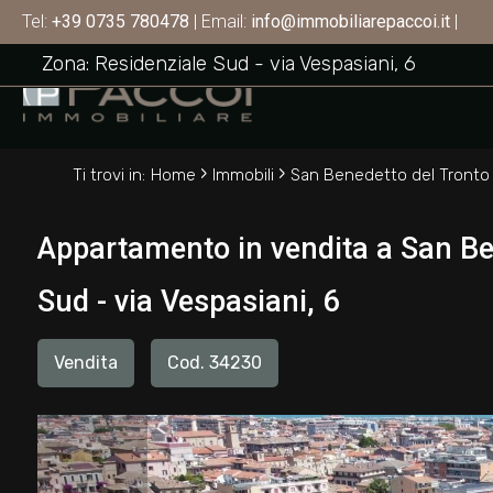
Appartamento in vendita a San Benedetto del
Tel:
+39 0735 780478
| Email:
info@immobiliarepaccoi.it
|
SAN BENEDETTO DEL TRONTO
Codice
Zona: Residenziale Sud - via Vespasiani, 6
HOME
CHI
Contratto
›
›
SIAMO
Ti trovi in:
Home
Immobili
San Benedetto del Tronto
Qualsiasi
IMMOBILI
Appartamento in vendita a San Ben
Vendita
Sud - via Vespasiani, 6
SERVIZI
Affitto
Vendita
Cod. 34230
CONTATTI
Scegli
dove