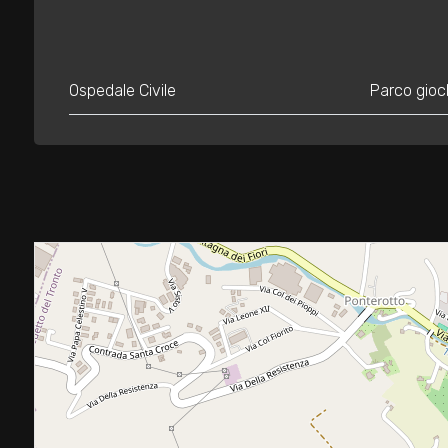
2
Ospedale Civile
Parco gioc
3
4
5
5+
Altre
opzioni
-
multiscelta