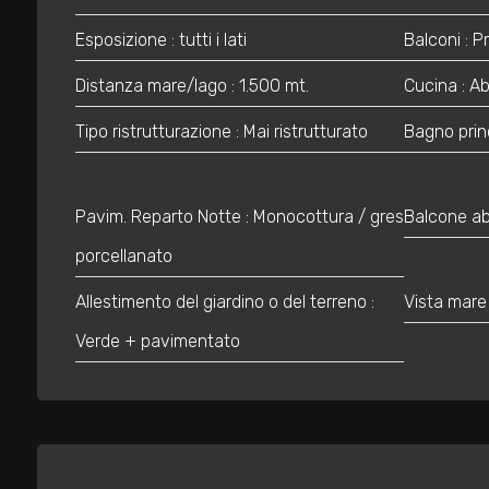
2
Esposizione : tutti i lati
Balconi : 
3
Distanza mare/lago : 1.500 mt.
Cucina : Ab
4
Tipo ristrutturazione : Mai ristrutturato
Bagno prin
5
Pavim. Reparto Notte : Monocottura / gres
Balcone ab
5+
porcellanato
Allestimento del giardino o del terreno :
Vista mare
Camere
Verde + pavimentato
minime
Qualsiasi
1