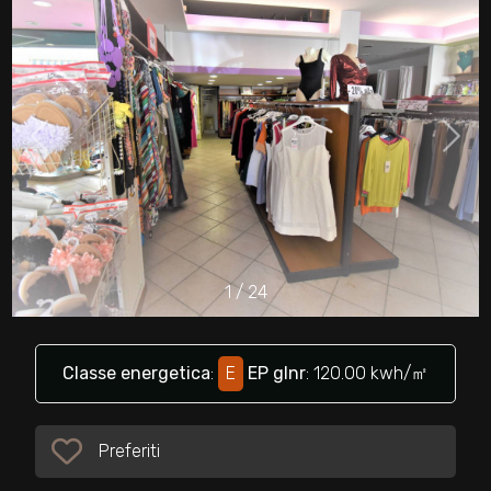
cercare
Provincia
Comune
1
/
24
Tipologia
-
multiscelta
Classe energetica
:
E
EP glnr
: 120.00 kwh/㎡
Qualsiasi
Preferiti
Preferiti: Cod. 32362
Residenziali