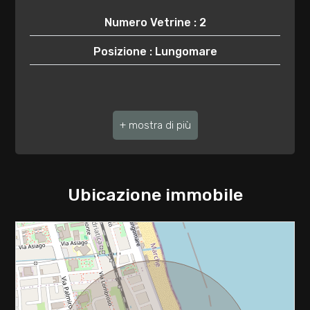
3
Numero Vetrine : 2
4
Posizione : Lungomare
5
5+
Bagni
minimi
Ubicazione immobile
Qualsiasi
1