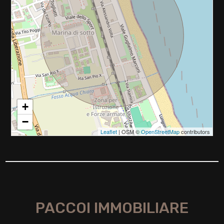
2
3
4
5
+
5+
−
Leaflet
| OSM ©
OpenStreetMap
contributors
Camere
minime
Qualsiasi
PACCOI IMMOBILIARE
1