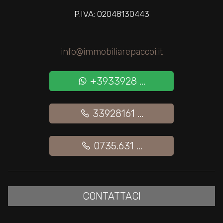
P.IVA: 02048130443
2
info@immobiliarepaccoi.it
3
+3933928 ...
4
33928161 ...
5
5+
0735.631 ...
Altre
opzioni
CONTATTACI
-
multiscelta