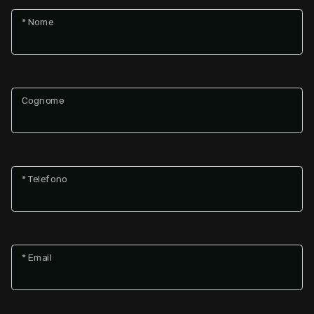
* Nome
Giardino
Posto auto/Box
Cognome
Balcone/Terrazzo
Ascensore
* Telefono
Arredato
Nuova costruzione
* Email
Lusso