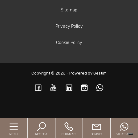
Sitemap
Privacy Policy
Cookie Policy
Copyright © 2026 - Powered by
Gestim
Torna su
MENU
RICERCA
CHIAMACI
SCRIVICI
WHATSAPP