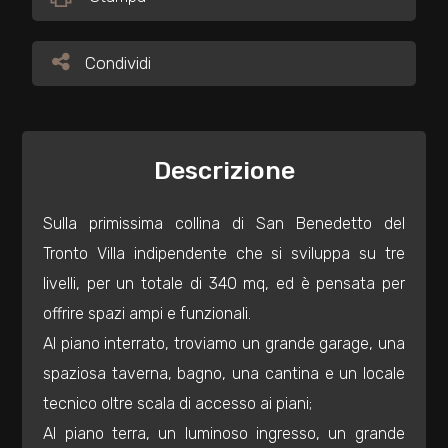
Commerciali
Condividi
Condividi
Industriali
Descrizione
Terreni
Sulla primissima collina di San Benedetto del
Prezzo
Tronto Villa indipendente che si sviluppa su tre
livelli, per un totale di 340 mq, ed è pensata per
offrire spazi ampi e funzionali.
Al piano interrato, troviamo un grande garage, una
spaziosa taverna, bagno, una cantina e un locale
tecnico oltre scala di accesso ai piani;
Totale
Al piano terra, un luminoso ingresso, un grande