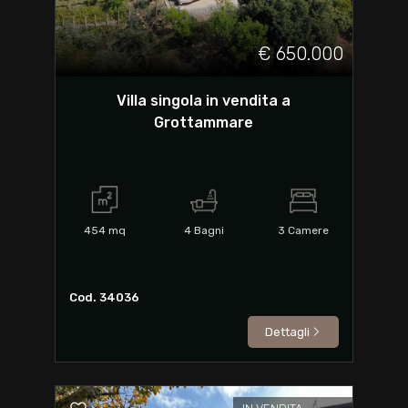
€ 650.000
Villa singola in vendita a
Grottammare
454
mq
4
Bagni
3
Camere
Cod. 34036
Dettagli