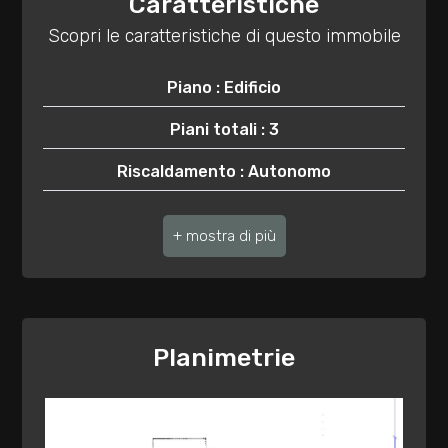
Caratteristiche
3
Scopri le caratteristiche di questo immobile
4
Piano : Edificio
5
Piani totali : 3
Riscaldamento : Autonomo
5+
Posto auto : Scoperto
Bagni
Assenza barriere architettoniche : Si
minimi
Anno di costruzione : 1980
Qualsiasi
Stato attuale : Libero al rogito
Planimetrie
Esposizione : prevalente a EST-SUD-OVEST
1
Giardino : Privato