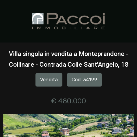
Codice
HOME
CHI
Contratto
SIAMO
Villa singola in vendita a Monteprandone -
Qualsiasi
Collinare - Contrada Colle Sant'Angelo, 18
IMMOBILI
Vendita
Cod. 34199
Vendita
SERVIZI
Affitto
€ 480.000
CONTATTI
Scegli
dove