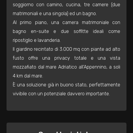
mq
soggiorno con camino, cucina, tre camere (due
matrimoniali e una singola) ed un bagno.
Al primo piano, una camera matrimoniale con
bagno en-suite e due soffitte ideali come
ripostiglio e lavanderia.
Il giardino recintato di 3.000 mq con piante ad alto
Locali
fusto offre una privacy totale e una vista
minimi
mozzafiato dal mare Adriatico all'Appennino, a soli
4 km dal mare.
Qualsiasi
È una soluzione già in buono stato, perfettamente
vivibile con un potenziale davvero importante.
1
2