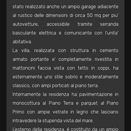
3
stato realizzato anche un ampio garage adiacente
al rustico delle dimensioni di circa 50 mq per piu'
4
autovetture, accessibile tramite serranda
basculante elettrica e comunicante con l'unita'
5
abitativa.
La villa, realizzata con struttura in cemento
5+
armato portante e' completamente rivestita in
mattoncini faccia vista con tetto in coppi, ha
Bagni
esternamente uno stile sobrio e moderatamente
minimi
classico, con ampi porticati al piano terra.
Internamente la residenza ha pavimentazione in
Qualsiasi
monocottura al Piano Terra e parquet al Piano
Primo con ampie vetrate in legno che lasciano
1
intravedere la stupenda vista del mare.
L'esterno della residenza, é costituito da un ampio