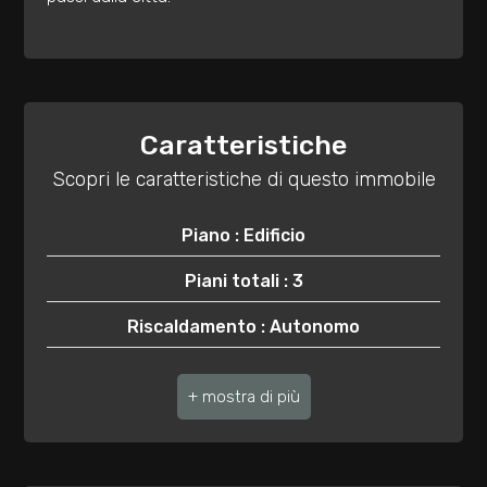
2
3
Caratteristiche
Scopri le caratteristiche di questo immobile
4
Piano : Edificio
5
Piani totali : 3
5+
Riscaldamento : Autonomo
Anno di costruzione : 2001
Altre
opzioni
Stato attuale : Libero al rogito
-
Esposizione : SUD,EST, OVEST, NORD
multiscelta