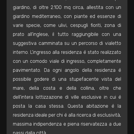
2
giardino, di oltre 2.100 mq circa, allestita con un
giardino mediterraneo, con piante ed essenze di
3
varie specie, come ulivi, cespugli fioriti, zona di
prato all'inglese, il tutto raggiungibile con una
4
suggestiva camminata su un percorso di vialetto
5
interno. L'ingresso alla residenza é stato realizzato
con un comodo viale di ingresso, completamente
5+
pavimentato. Da ogni angolo della residenza é
possibile godere di una stupefacente vista del
mare, della costa e della collina, oltre che
Camere
dell'intera lottizzazione di ville esclusive in cui é
minime
posta la casa stessa. Questa abitazione é la
residenza ideale per chi é alla ricerca di esclusività,
Qualsiasi
massima indipendenza e piena riservatezza a due
1
passi dalla città.