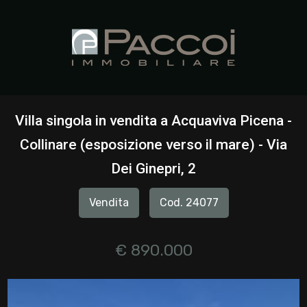
Codice
HOME
CHI
Contratto
SIAMO
Villa singola in vendita a Acquaviva Picena -
Qualsiasi
Collinare (esposizione verso il mare) - Via
IMMOBILI
Dei Ginepri, 2
Vendita
SERVIZI
Vendita
Cod. 24077
Affitto
CONTATTI
€ 890.000
Scegli
dove