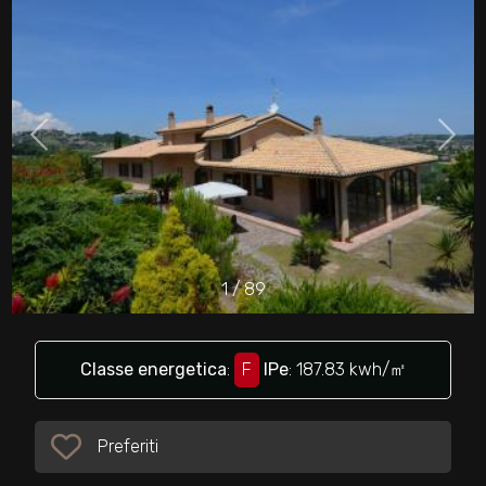
cercare
Provincia
Comune
1
/
89
Tipologia
-
multiscelta
Classe energetica
:
F
IPe
: 187.83 kwh/㎡
Qualsiasi
Preferiti
Preferiti: Cod. 24077
Residenziali