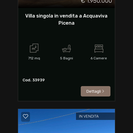
€ 1.950.000
Villa singola in vendita a Acquaviva
Picena
712
mq
5
Bagni
6
Camere
Cod. 33939
Dettagli
IN VENDITA