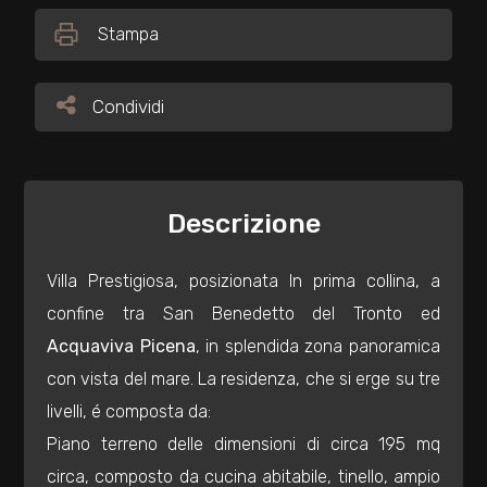
Stampa
Commerciali
Condividi
Condividi
Industriali
Terreni
Descrizione
Prezzo
Villa Prestigiosa, posizionata In prima collina, a
confine tra San Benedetto del Tronto ed
Acquaviva Picena
, in splendida zona panoramica
con vista del mare. La residenza, che si erge su tre
livelli, é composta da:
Piano terreno delle dimensioni di circa 195 mq
Totale
circa, composto da cucina abitabile, tinello, ampio