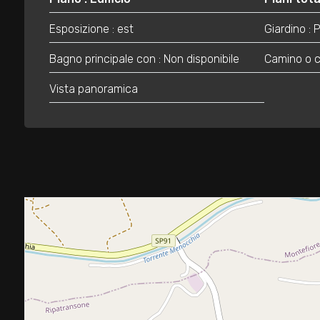
3
Esposizione : est
Giardino : 
4
Bagno principale con : Non disponibile
Camino o 
5
Vista panoramica
5+
Bagni
minimi
Qualsiasi
1