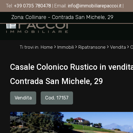
Casale Colonico Rustico in vendita a Ripatra
Tel:
+39 0735 780478
| Email:
info@immobiliarepaccoi.it
|
RIPATRANSONE
Codice
Zona: Collinare - Contrada San Michele, 29
HOME
CHI
Contratto
›
›
›
›
SIAMO
Ti trovi in:
Home
Immobili
Ripatransone
Vendita
C
Qualsiasi
IMMOBILI
Casale Colonico Rustico in vendita
Vendita
Contrada San Michele, 29
SERVIZI
Affitto
Vendita
Cod. 17157
CONTATTI
Scegli
dove