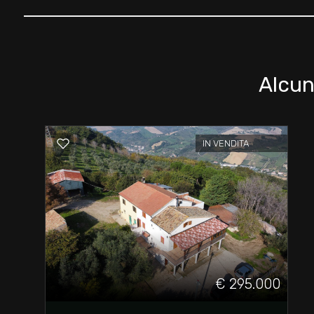
Giardino
Posto auto/Box
Alcun
Balcone/Terrazzo
IN VENDITA
Ascensore
Arredato
Nuova costruzione
Lusso
€ 295.000