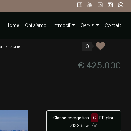
Home
Chi siamo
Immobili
Servizi
Contatti
0
patransone
€ 425.000
Classe energetica
:
G
EP glnr
:
212.23 kwh/㎡