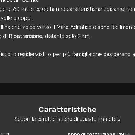
ricco di fascino.
aggio di 60 mt circa ed hanno caratteristiche tipicamente ru
velle e coppi.
ollina che volge verso il Mare Adriatico e sono facilmente
o di
Ripatransone
, distante solo 2 km.
istici o residenziali, o per più famiglie che desideran
Caratteristiche
Scopri le caratteristiche di questo immobile
i : 2
Anno di costruzione : 1800