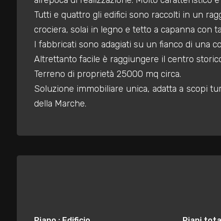
all'epoca di realizzazione. Molto caratteristico e 
mq
Tutti e quattro gli edifici sono raccolti in un r
crociera, solai in legno e tetto a capanna con ta
I fabbricati sono adagiati su un fianco di una c
Altrettanto facile è raggiungere il centro storic
Terreno di proprietà 25000 mq circa.
Soluzione immobiliare unica, adatta a scopi tur
Locali
della Marche.
minimi
Qualsiasi
1
2
Piano : Edificio
Piani total