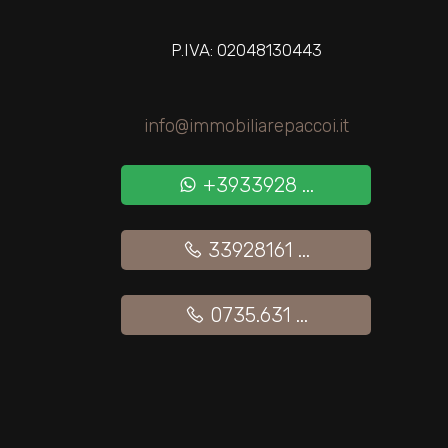
P.IVA: 02048130443
2
3
info@immobiliarepaccoi.it
4
+3933928 ...
5
33928161 ...
5+
0735.631 ...
Altre
opzioni
-
multiscelta