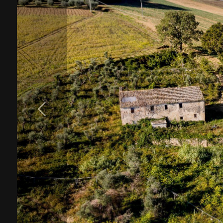
cercare
Provincia
Comune
Tipologia
-
multiscelta
Qualsiasi
Residenziali