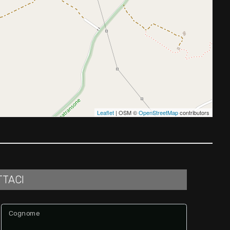
Leaflet
| OSM ©
OpenStreetMap
contributors
TTACI
Cognome