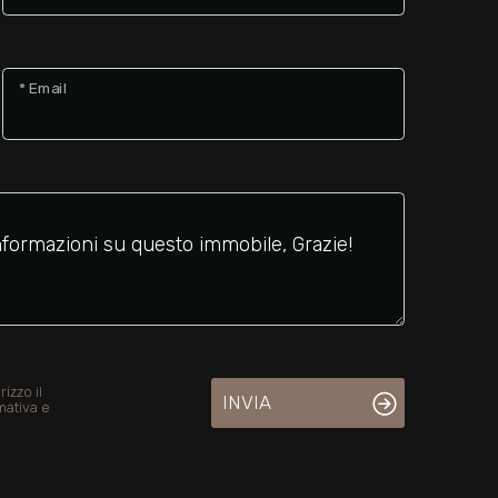
* Email
izzo il
INVIA
mativa e