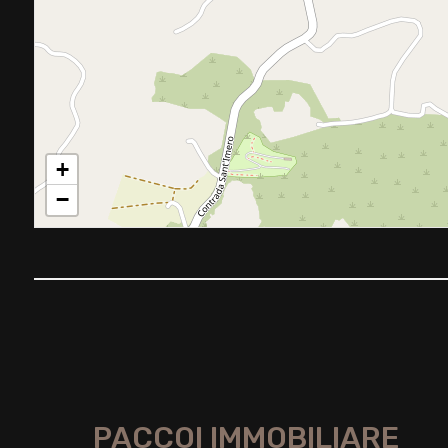
2
3
4
+
5
−
5+
Camere
minime
Qualsiasi
PACCOI IMMOBILIARE
1