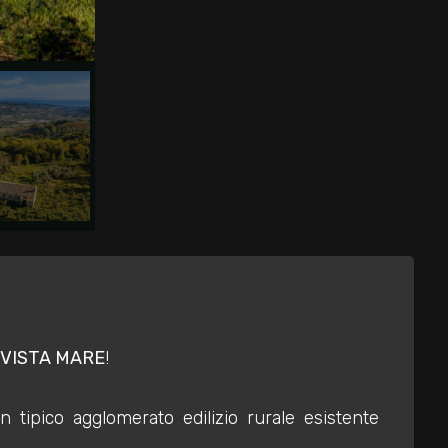
VISTA MARE
!
 tipico agglomerato edilizio rurale esistente