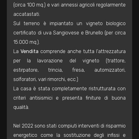
mq
(circa 100 mq.) e vari annessi agricoli regolarmente
accatastati.
Sul terreno è impiantato un vigneto biologico
certificato di uva Sangiovese e Brunello (per circa
15.000 mq.).
La
Vendita
comprende anche tutta l'attrezzatura
Locali
per la lavorazione del vigneto (trattore,
minimi
estirpatore, trincia, fresa, automizzatori,
solforatori, vari rimorchi, ecc.)
Qualsiasi
La casa è stata completamente ristrutturata con
criteri antisismici e presenta finiture di buona
1
qualità.
2
Nel 2022 sono stati compiuti interventi di risparmio
energetico come la sostituzione degli infissi e