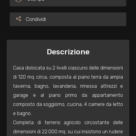
Commerciali
Condividi
Condividi
Industriali
Descrizione
Terreni
Casa dislocata su 2 livelli ciascuno delle dimensioni
Prezzo
di 120 mq. circa, composta al piano terra da ampia
taverna, bagno, lavanderia, rimessa attrezzi e
garage e al piano primo da appartamento
composto da soggiorno, cucina, 4 camere da letto
e bagno.
Completa di terreno agricolo circostante delle
Totale
dimensioni di 22.000 mq. su cui insistono un rudere