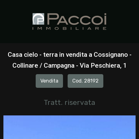
Codice
HOME
CHI
Contratto
SIAMO
Casa cielo - terra in vendita a Cossignano -
Qualsiasi
Collinare / Campagna - Via Peschiera, 1
IMMOBILI
Vendita
Cod. 28192
Vendita
SERVIZI
Affitto
Tratt. riservata
CONTATTI
Scegli
dove