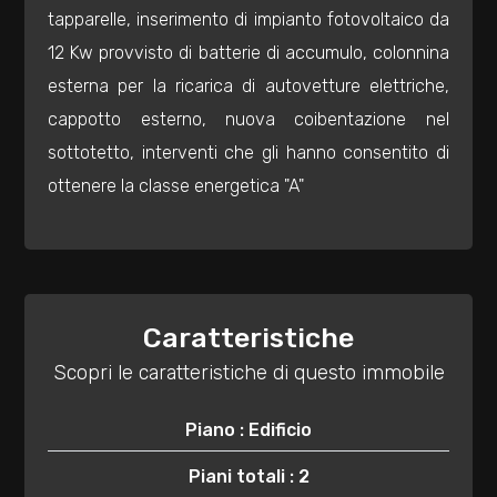
3
tapparelle, inserimento di impianto fotovoltaico da
12 Kw provvisto di batterie di accumulo, colonnina
4
esterna per la ricarica di autovetture elettriche,
cappotto esterno, nuova coibentazione nel
5
sottotetto, interventi che gli hanno consentito di
ottenere la classe energetica "A"
5+
Bagni
minimi
Caratteristiche
Qualsiasi
Scopri le caratteristiche di questo immobile
Piano : Edificio
1
Piani totali : 2