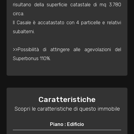
mq
risultano della superficie catastale di mq 3.780
circa.
Il Casale è accatastato con 4 particelle e relativi
subalterni.
>>Possibilità di attingere alle agevolazioni del
Locali
Superbonus 110%.
minimi
Qualsiasi
Caratteristiche
1
Scopri le caratteristiche di questo immobile
2
Piano : Edificio