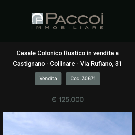
Codice
HOME
CHI
Contratto
SIAMO
Casale Colonico Rustico in vendita a
Qualsiasi
Castignano - Collinare - Via Rufiano, 31
IMMOBILI
Vendita
Cod. 30871
Vendita
SERVIZI
Affitto
€ 125.000
CONTATTI
Scegli
dove