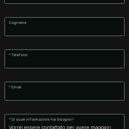
Giardino
Cognome
Posto auto/Box
Balcone/Terrazzo
* Telefono
Ascensore
Arredato
* Email
Nuova costruzione
Lusso
* Di quali informazioni hai bisogno?