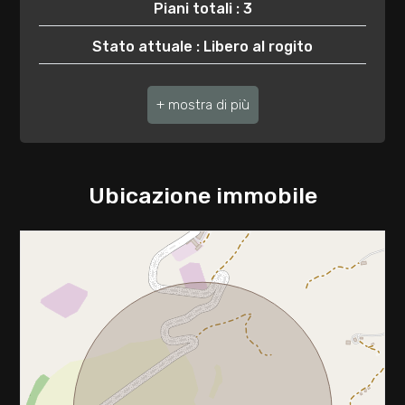
3
Piani totali : 3
Stato attuale : Libero al rogito
4
Posizione : Zona agricola
5
5+
Ubicazione immobile
Bagni
minimi
Qualsiasi
1