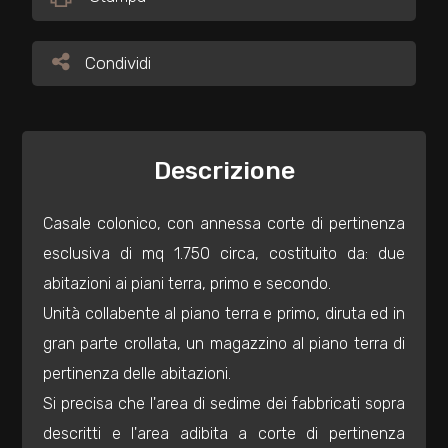
Commerciali
Condividi
Condividi
Industriali
Descrizione
Terreni
Casale colonico, con annessa corte di pertinenza
Prezzo
esclusiva di mq 1.750 circa, costituito da: due
abitazioni ai piani terra, primo e secondo.
Unità collabente al piano terra e primo, diruta ed in
gran parte crollata, un magazzino al piano terra di
pertinenza delle abitazioni.
Si precisa che l'area di sedime dei fabbricati sopra
Totale
descritti e l'area adibita a corte di pertinenza