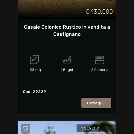
€ 130.000
Casale Colonico Rustico in vendita a
Castignano
133
mq
1
Bagni
2
Camere
Cod. 29229
Dettagli
IN VENDITA