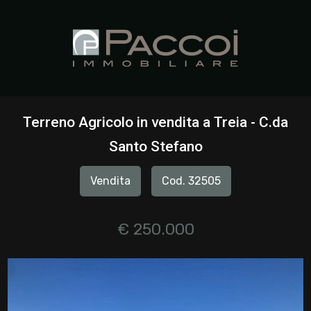
Codice
HOME
CHI
Contratto
SIAMO
Terreno Agricolo in vendita a Treia - C.da
Qualsiasi
Santo Stefano
IMMOBILI
Vendita
Cod. 32505
Vendita
SERVIZI
Affitto
€ 250.000
CONTATTI
Scegli
dove