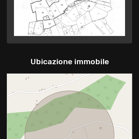
2
3
4
5
Ubicazione immobile
5+
Camere
minime
Qualsiasi
1