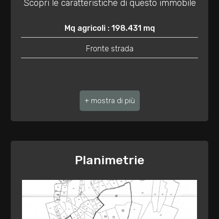
Scopri le caratteristiche di questo immobile
3
Mq agricoli : 198.431 mq
4
Fronte strada
5
5+
Bagni
minimi
Planimetrie
Qualsiasi
1