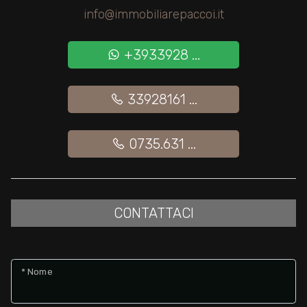
info@immobiliarepaccoi.it
Giardino
+3933928 ...
Posto auto/Box
33928161 ...
Balcone/Terrazzo
0735.631 ...
Ascensore
Arredato
CONTATTACI
Nuova costruzione
Lusso
* Nome