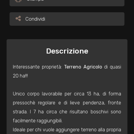
Commerciali
Condividi
Condividi
Industriali
Descrizione
Terreni
Interessante proprietà:
Terreno Agricolo
di quasi
Prezzo
20 ha!!!
Unico corpo lavorabile per circa 13 ha, di forma
pressochè regolare e di lieve pendenza, fronte
strada. I 7 ha circa che risultano boschivi sono
facilmente raggiungibili.
Totale
Ideale per chi vuole aggiungere terreno alla propria