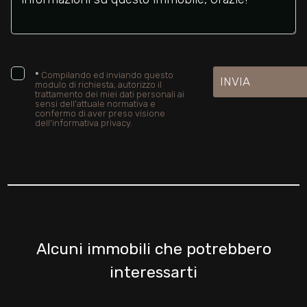
*
Compilando ed inviando questo
INVIA
modulo di richiesta, autorizzo il
trattamento dei miei dati personali ai
sensi dell'attuale normativa e
confermo di aver preso visione
dell'informativa privacy.
Alcuni immobili che potrebbero
interessarti