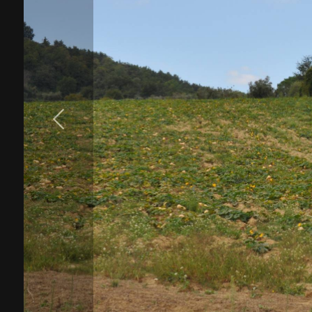
cercare
Provincia
Comune
Tipologia
-
multiscelta
Qualsiasi
Residenziali