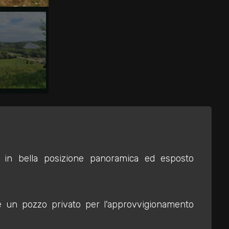
o in bella posizione panoramica ed esposto
te un pozzo privato per l'approvvigionamento