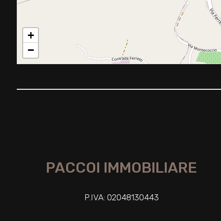
2
3
+
−
4
5
5+
Camere
minime
PACCOI IMMOBILIARE
Qualsiasi
P.IVA: 02048130443
1