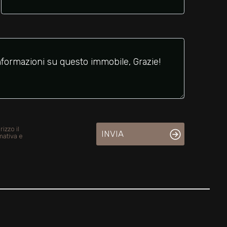
izzo il
INVIA
mativa e