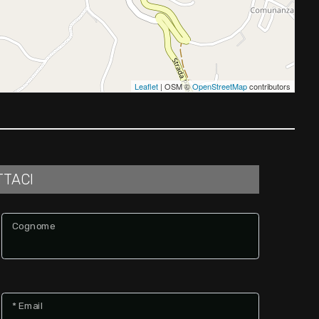
Leaflet
| OSM ©
OpenStreetMap
contributors
TTACI
Cognome
* Email