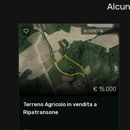
Alcun
Giardino
Posto auto/Box
IN VENDITA
Balcone/Terrazzo
Ascensore
Arredato
€ 15.000
Nuova costruzione
Terreno Agricolo in vendita a
Ripatransone
Lusso