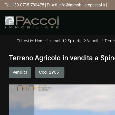
Tel:
+39 0735 780478
| Email:
info@immobiliarepaccoi.it
|
Codice
HOME
CHI
Contratto
›
›
›
›
SIAMO
Ti trovi in:
Home
Immobili
Spinetoli
Vendita
Terre
Qualsiasi
IMMOBILI
Terreno Agricolo in vendita a Spine
Vendita
SERVIZI
Vendita
Cod. 29051
Affitto
CONTATTI
Scegli
dove