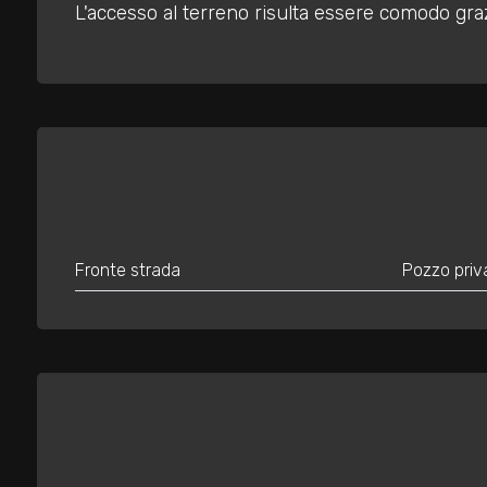
mq
L'accesso al terreno risulta essere comodo grazi
Locali
minimi
Fronte strada
Pozzo priv
Qualsiasi
1
2