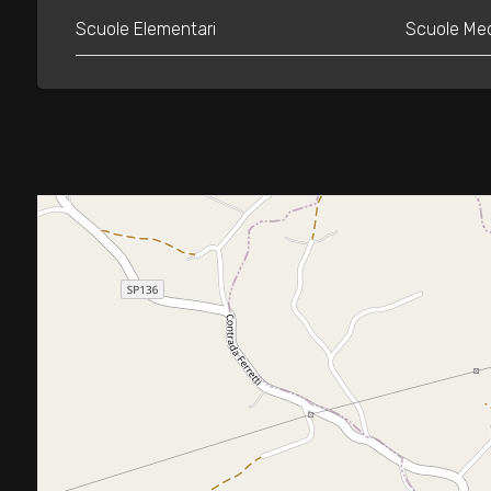
3
Scuole Elementari
Scuole Me
4
5
5+
Bagni
minimi
Qualsiasi
1