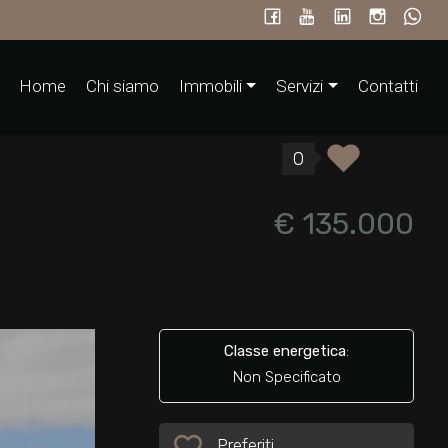
Home
Chi siamo
Immobili
Servizi
Contatti
0
€ 135.000
Classe energetica
:
Non Specificato
Preferiti: Cod. 29051
Preferiti