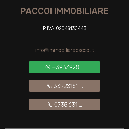
PACCOI IMMOBILIARE
Giardino
P.IVA: 02048130443
Posto auto/Box
Balcone/Terrazzo
info@immobiliarepaccoi.it
Ascensore
+3933928 ...
Arredato
33928161 ...
Nuova costruzione
0735.631 ...
Lusso