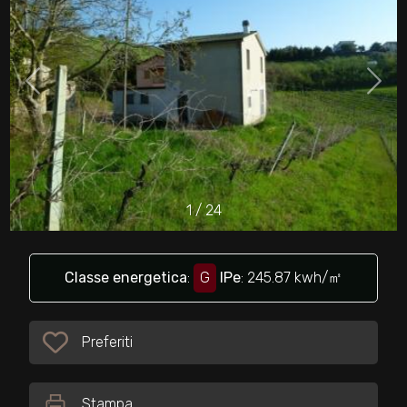
cercare
Provincia
Comune
1
/
24
Tipologia
-
Classe energetica
:
G
IPe
: 245.87 kwh/㎡
multiscelta
Preferiti
Qualsiasi
Preferiti: Cod. 16652
Residenziali
Stampa