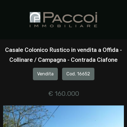
Codice
HOME
CHI
Contratto
SIAMO
Casale Colonico Rustico in vendita a Offida -
Qualsiasi
Collinare / Campagna - Contrada Ciafone
IMMOBILI
Vendita
Cod. 16652
Vendita
SERVIZI
Affitto
€ 160.000
CONTATTI
Scegli
dove