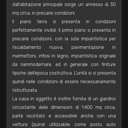
mq
dall'abitazione principale sorge un annesso di 30
mq circa, in precarie condizioni.
Il piano terra si presenta in condizioni
perfettamente vivibili. Il primo piano si presenta in
precarie condizioni, con la sola impiantistica per
riscaldamento nuova, pavimentazione in
Locali
marmettoni, infissi in legno, impiantistica originale
minimi
da riammodernare, ed in generale con finiture
tipiche dell'epoca costruttiva. L'unità si si presenta
Qualsiasi
quindi nelle condizioni di essere necessariamente
ristrutturata.
1
La casa in oggetto é inoltre fornita di un giardino
circostante delle dimensioni di 1.400 mq circa,
2
parte recintato e accessibile anche con una
vettura (quindi utilizzabile come posto auto