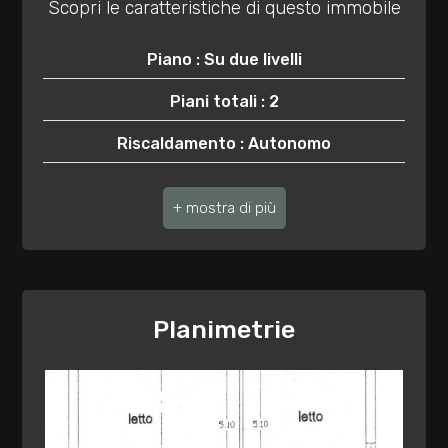
2
Scopri le caratteristiche di questo immobile
3
Piano : Su due livelli
Piani totali : 2
4
Riscaldamento : Autonomo
5
Anno di costruzione : 1960
Stato attuale : Libero al rogito
5+
Giardino : Privato
Camere
Distanza mare/lago : 17.300 mt.
Planimetrie
minime
Cucina : Abitabile
Qualsiasi
Impianto Elettrico : Non disponibile
1