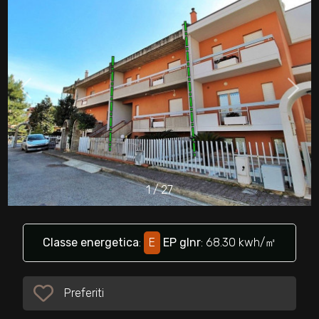
cercare
Provincia
Comune
1
/
27
Tipologia
-
multiscelta
Classe energetica
:
E
EP glnr
: 68.30 kwh/㎡
Qualsiasi
Preferiti
Preferiti: Cod. 32071
Residenziali