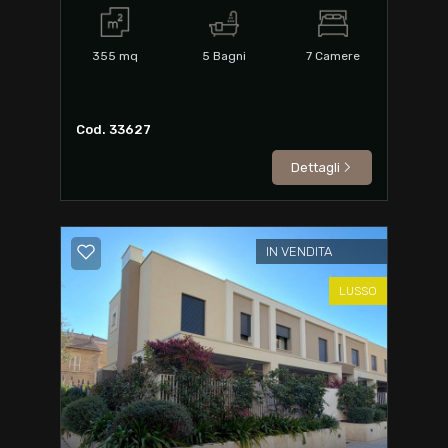
355
mq
5
Bagni
7
Camere
Cod. 33627
Dettagli
IN VENDITA
LUSSO