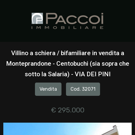
Codice
HOME
CHI
Contratto
SIAMO
Villino a schiera / bifamiliare in vendita a
Qualsiasi
Monteprandone - Centobuchi (sia sopra che
IMMOBILI
sotto la Salaria) - VIA DEI PINI
Vendita
SERVIZI
Vendita
Cod. 32071
Affitto
CONTATTI
€ 295.000
Scegli
dove