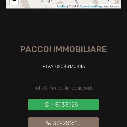
−
Leaflet
| OSM ©
OpenStreetMap
contributors
Giardino
Posto auto/Box
Balcone/Terrazzo
PACCOI IMMOBILIARE
Ascensore
P.IVA: 02048130443
Arredato
info@immobiliarepaccoi.it
Nuova costruzione
+3933928 ...
Lusso
33928161 ...