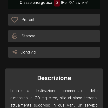
cercare
Classe energetica
:
G
IPe
: 72,1 kwh/㎥
Provincia
Preferiti
Preferiti: Cod. 23924
Comune
Stampa
Condividi
Condividi
Tipologia
-
Descrizione
multiscelta
Locale a destinazione commerciale, delle
Qualsiasi
dimensioni di 30 mq circa, sito al piano terreno,
attualmente suddiviso in due vani, un servizio
Residenziali