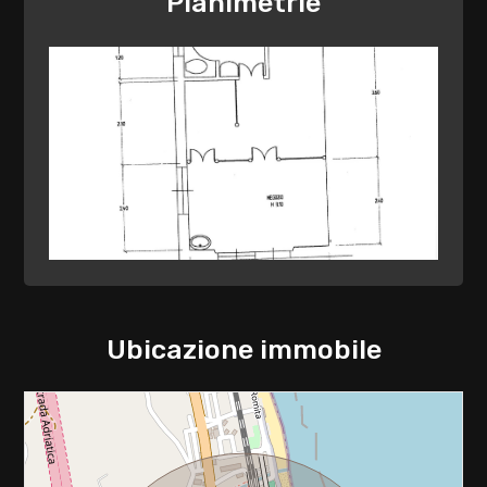
Planimetrie
3
4
5
5+
Bagni
minimi
Ubicazione immobile
Qualsiasi
1