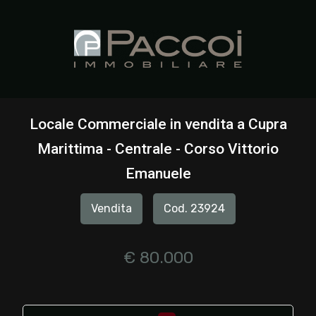
Codice
HOME
CHI
Contratto
SIAMO
Locale Commerciale in vendita a Cupra
Qualsiasi
Marittima - Centrale - Corso Vittorio
IMMOBILI
Emanuele
Vendita
SERVIZI
Vendita
Cod. 23924
Affitto
CONTATTI
€ 80.000
Scegli
dove