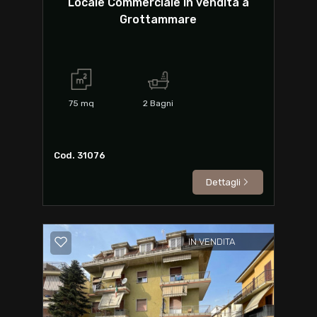
Locale Commerciale in vendita a
Grottammare
75
mq
2
Bagni
Cod. 31076
Dettagli
IN VENDITA