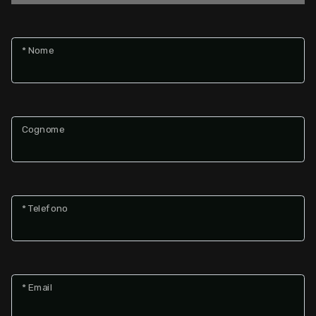
Giardino
* Nome
Posto auto/Box
Balcone/Terrazzo
Cognome
Ascensore
Arredato
* Telefono
Nuova costruzione
Lusso
* Email