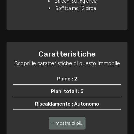
Balconi 30 mq circa
3
Soffitta mq 12 circa
4
5
Caratteristiche
5+
Scopri le caratteristiche di questo immobile
Bagni
Piano : 2
minimi
Piani totali : 5
Qualsiasi
Riscaldamento : Autonomo
Ascensore : Si
1
Anno di costruzione : 1972