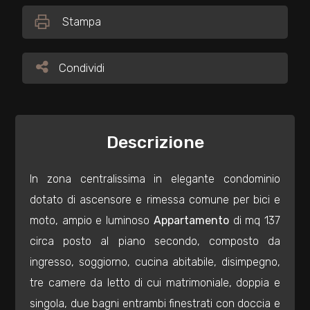
Stampa
Commerciali
Condividi
Condividi
Industriali
Terreni
Descrizione
Prezzo
In zona centralissima in elegante condominio
dotato di ascensore e rimessa comune per bici e
moto, ampio e luminoso
Appartamento
di mq 137
circa posto al piano secondo, composto da
ingresso, soggiorno, cucina abitabile, disimpegno,
tre camere da letto di cui matrimoniale, doppia e
Totale
singola, due bagni entrambi finestrati con doccia e