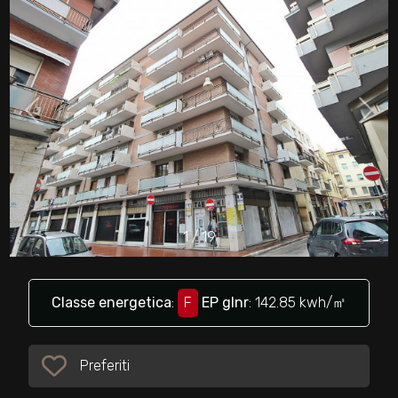
cercare
Provincia
Comune
1
/
19
Tipologia
-
multiscelta
Classe energetica
:
F
EP glnr
: 142.85 kwh/㎡
Qualsiasi
Preferiti
Preferiti: Cod. 34078
Residenziali