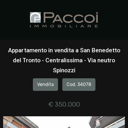
Codice
HOME
CHI
Contratto
SIAMO
Appartamento in vendita a San Benedetto
Qualsiasi
del Tronto - Centralissima - Via neutro
IMMOBILI
Spinozzi
Vendita
SERVIZI
Vendita
Cod. 34078
Affitto
CONTATTI
€ 350.000
Scegli
dove