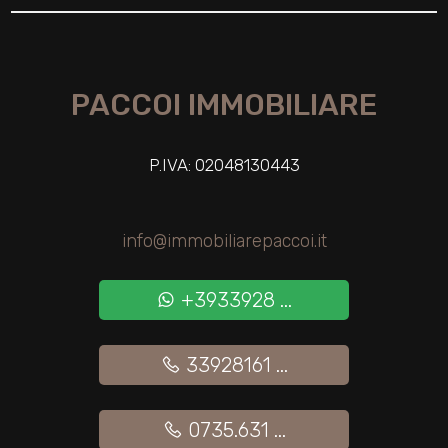
Giardino
PACCOI IMMOBILIARE
Posto auto/Box
Balcone/Terrazzo
P.IVA: 02048130443
Ascensore
info@immobiliarepaccoi.it
Arredato
+3933928 ...
Nuova costruzione
33928161 ...
Lusso
0735.631 ...