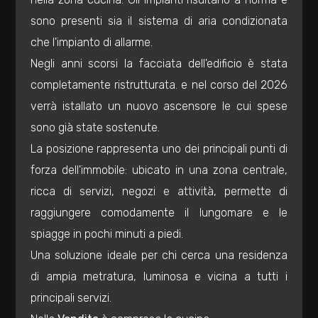
3
sono presenti sia il sistema di aria condizionata
che l'impianto di allarme.
4
Negli anni scorsi la facciata dell'edificio è stata
completamente ristrutturata. e nel corso del 2026
5
verrà istallato un nuovo ascensore le cui spese
5+
sono già state sostenute.
La posizione rappresenta uno dei principali punti di
forza dell'immobile: ubicato in una zona centrale,
Bagni
ricca di servizi, negozi e attività, permette di
minimi
raggiungere comodamente il lungomare e le
spiagge in pochi minuti a piedi.
Qualsiasi
Una soluzione ideale per chi cerca una residenza
di ampia metratura, luminosa e vicina a tutti i
1
principali servizi.