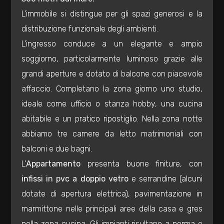
mq
L'immobile si distingue per gli spazi generosi e la
distribuzione funzionale degli ambienti.
L'ingresso conduce a un elegante e ampio
soggiorno, particolarmente luminoso grazie alle
grandi aperture e dotato di balcone con piacevole
affaccio. Completano la zona giorno uno studio,
Locali
ideale come ufficio o stanza hobby, una cucina
minimi
abitabile e un pratico ripostiglio. Nella zona notte
abbiamo tre camere da letto matrimoniali con
Qualsiasi
balconi e due bagni.
L'
Appartamento
presenta buone finiture, con
1
infissi in pvc a doppio vetro
e serrandine
(alcuni
dotate di apertura elettrica), pavimentazione in
2
marmittone nelle principali aree della casa e gres
nella zona cucina. Gli impianti risultano a norma e