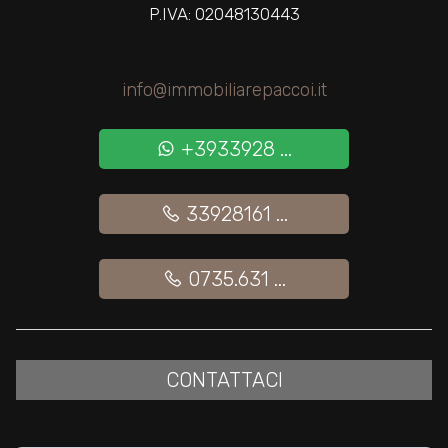
P.IVA: 02048130443
info@immobiliarepaccoi.it
+3933928 ...
33928161 ...
0735.631 ...
CONTATTACI