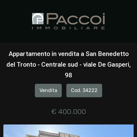
Codice
HOME
CHI
Contratto
SIAMO
Appartamento in vendita a San Benedetto
Qualsiasi
del Tronto - Centrale sud - viale De Gasperi,
IMMOBILI
98
Vendita
SERVIZI
Vendita
Cod. 34222
Affitto
CONTATTI
€ 400.000
Scegli
dove