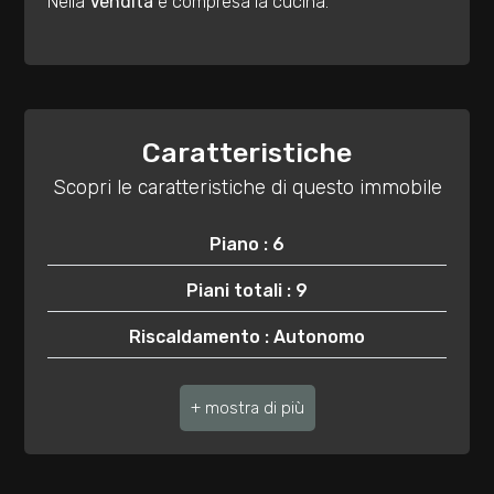
2
Nella
Vendita
è compresa la cucina.
3
4
Caratteristiche
Scopri le caratteristiche di questo immobile
5
Piano : 6
5+
Piani totali : 9
Camere
Riscaldamento : Autonomo
minime
Ascensore : Si
Qualsiasi
Anno di costruzione : 1965
Stato attuale : Libero al rogito
1