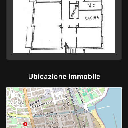
Ufficio Postale
Giardino
Uffici comunali
Fermata autobus di linea
Posto auto/Box
Balcone/Terrazzo
Ascensore
Ubicazione immobile
Arredato
Nuova costruzione
Lusso