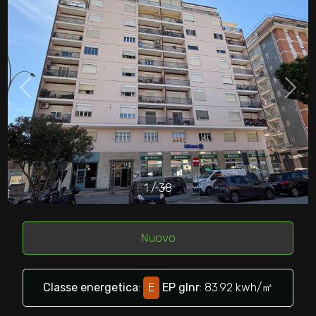
cercare
Provincia
Comune
1
/
38
Tipologia
-
multiscelta
Nuovo
Qualsiasi
Classe energetica
:
E
EP glnr
: 83.92 kwh/㎡
Residenziali