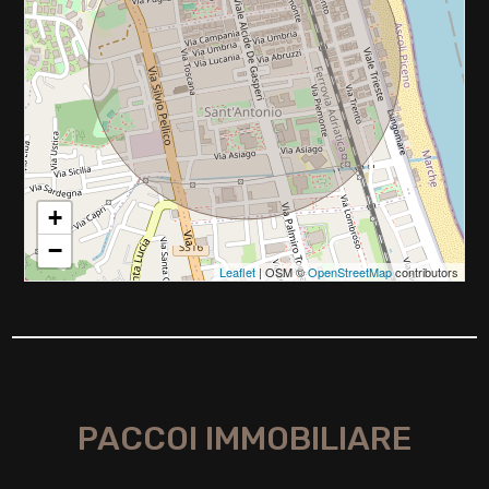
+
−
Leaflet
| OSM ©
OpenStreetMap
contributors
PACCOI IMMOBILIARE