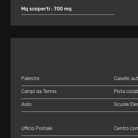
3
Mq scoperti : 700 mq
4
5
5+
Bagni
Palestre
Casello au
minimi
Campi da Tennis
Pista ciclab
Qualsiasi
Asilo
Scuole Ele
1
Ufficio Postale
Centro co