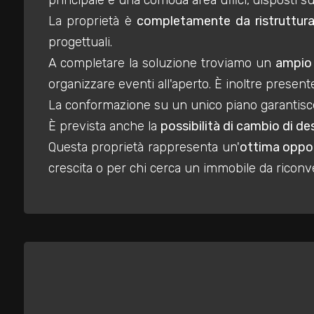
principale e una comoda area uffici, disposti su 
mq
La proprietà è
completamente da ristruttura
progettuali.
A completare la soluzione troviamo un
ampio 
organizzare eventi all'aperto. È inoltre presen
La conformazione su un unico piano garantis
È prevista anche la
possibilità di cambio di de
Locali
Questa proprietà rappresenta un'
ottima oppor
minimi
crescita o per chi cerca un immobile da riconve
Qualsiasi
1
2