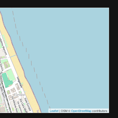
Leaflet
| OSM ©
OpenStreetMap
contributors