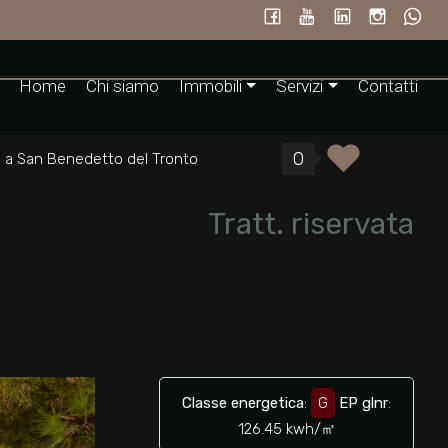
Home
Chi siamo
Immobili
Servizi
Contatti
0
a a San Benedetto del Tronto
Tratt. riservata
Classe energetica
:
G
EP glnr
:
126.45 kwh/㎡