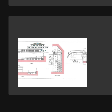
2
3
4
5
5+
Camere
minime
Qualsiasi
1