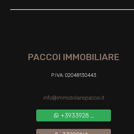
Giardino
Posto auto/Box
Balcone/Terrazzo
PACCOI IMMOBILIARE
Ascensore
P.IVA: 02048130443
Arredato
info@immobiliarepaccoi.it
Nuova costruzione
+3933928 ...
Lusso