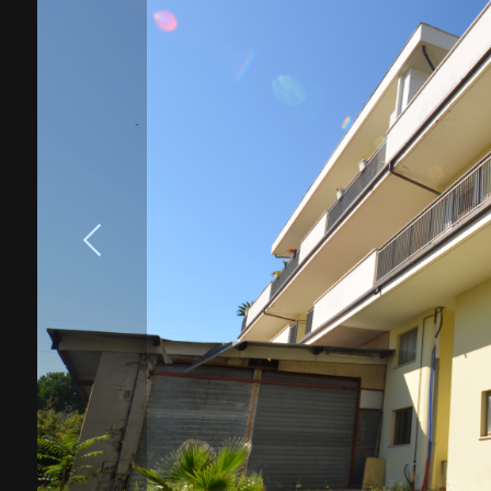
cercare
Provincia
Comune
Tipologia
-
multiscelta
Qualsiasi
Residenziali