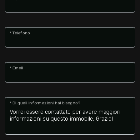
Giardino
Posto auto/Box
* Telefono
Balcone/Terrazzo
Ascensore
* Email
Arredato
* Di quali informazioni hai bisogno?
Nuova costruzione
Lusso