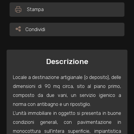
Stampa
Commerciali
Condividi
Condividi
Industriali
Terreni
Descrizione
Prezzo
Locale a destinazione artigianale (o deposito), delle
dimensioni di 90 mq circa, sito al piano primo,
composto da due vani, un servizio igienico a
norma con antibagno e un ripostiglio.
L'unità immobiliare in oggetto si presenta in buone
condizioni generali, con pavimentazione in
Totale
monocottura sull'intera superificie, impiantistica