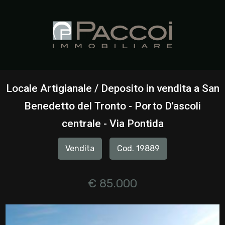
Codice
HOME
CHI
Contratto
SIAMO
Locale Artigianale / Deposito in vendita a San
Qualsiasi
Benedetto del Tronto - Porto D'ascoli
IMMOBILI
centrale - Via Pontida
Vendita
SERVIZI
Vendita
Cod. 19889
Affitto
CONTATTI
€ 85.000
Scegli
dove