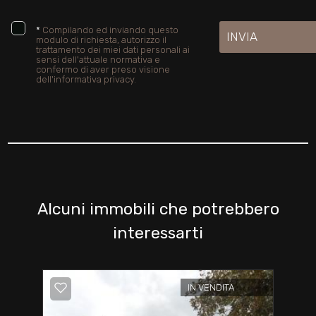
*
Compilando ed inviando questo
INVIA
modulo di richiesta, autorizzo il
trattamento dei miei dati personali ai
sensi dell'attuale normativa e
confermo di aver preso visione
dell'informativa privacy.
Alcuni immobili che potrebbero
interessarti
IN VENDITA