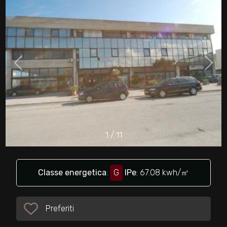
cercare
Provincia
Comune
1
/
11
Tipologia
-
multiscelta
Classe energetica
:
G
IPe
: 67.08 kwh/㎥
Qualsiasi
Preferiti
Preferiti: Cod. 19889
Residenziali