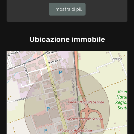
3
Finiture interne : ★★
4
5
Ubicazione immobile
5+
Bagni
minimi
Qualsiasi
1