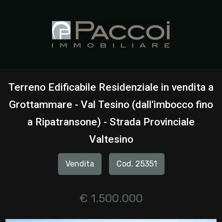
Codice
HOME
CHI
Contratto
SIAMO
Terreno Edificabile Residenziale in vendita a
Qualsiasi
Grottammare - Val Tesino (dall'imbocco fino
IMMOBILI
a Ripatransone) - Strada Provinciale
Vendita
SERVIZI
Valtesino
Affitto
Vendita
Cod. 25351
CONTATTI
Scegli
€ 1.500.000
dove