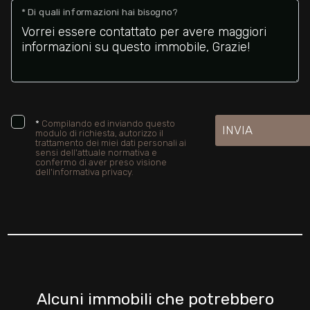
* Di quali informazioni hai bisogno?
Giardino
Posto auto/Box
Balcone/Terrazzo
*
Compilando ed inviando questo
INVIA
modulo di richiesta, autorizzo il
trattamento dei miei dati personali ai
Ascensore
sensi dell'attuale normativa e
confermo di aver preso visione
dell'informativa privacy.
Arredato
Nuova costruzione
Lusso
Alcuni immobili che potrebbero