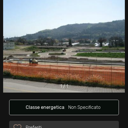
cercare
Provincia
Comune
Tipologia
-
1
/
1
multiscelta
Classe energetica
:
Non Specificato
Qualsiasi
Residenziali
Preferiti