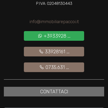
2
P.IVA: 02048130443
3
info@immobiliarepaccoi.it
4
+3933928 ...
5
33928161 ...
5+
0735.631 ...
Camere
minime
CONTATTACI
Qualsiasi
1