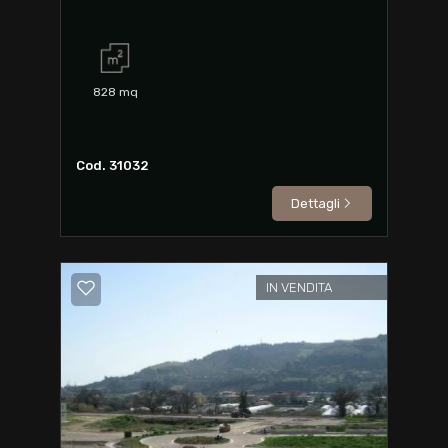
828
mq
Cod. 31032
Dettagli
IN VENDITA