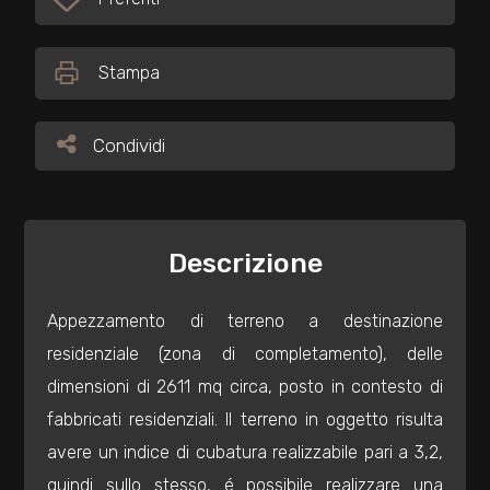
Preferiti: Cod. 25351
Commerciali
Stampa
Industriali
Condividi
Condividi
Terreni
Descrizione
Prezzo
Appezzamento di terreno a destinazione
residenziale (zona di completamento), delle
dimensioni di 2611 mq circa, posto in contesto di
fabbricati residenziali. Il terreno in oggetto risulta
avere un indice di cubatura realizzabile pari a 3,2,
Totale
quindi sullo stesso, é possibile realizzare una