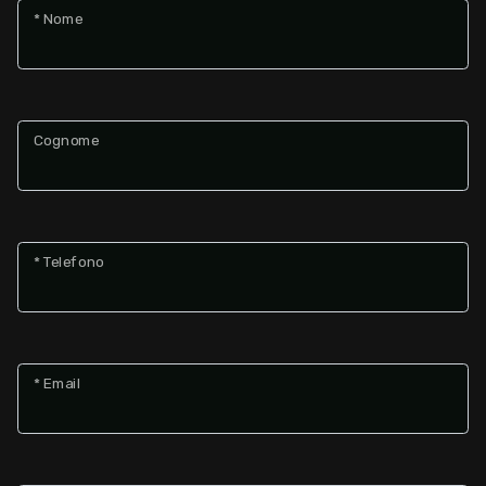
* Nome
2
3
Cognome
4
5
* Telefono
5+
Altre
* Email
opzioni
-
multiscelta