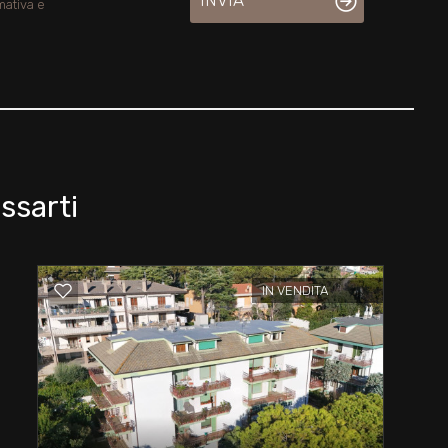
INVIA
mativa e
ssarti
IN VENDITA