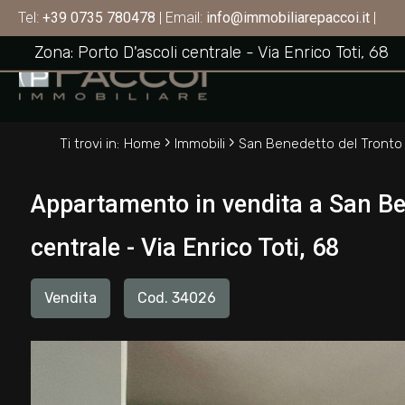
Appartamento in vendita a San Benedetto del
Tel:
+39 0735 780478
| Email:
info@immobiliarepaccoi.it
|
SAN BENEDETTO DEL TRONTO
Codice
Zona: Porto D'ascoli centrale - Via Enrico Toti, 68
HOME
CHI
Contratto
›
›
SIAMO
Ti trovi in:
Home
Immobili
San Benedetto del Tronto
Qualsiasi
IMMOBILI
Appartamento in vendita a San Ben
Vendita
centrale - Via Enrico Toti, 68
SERVIZI
Affitto
Vendita
Cod. 34026
CONTATTI
Scegli
dove