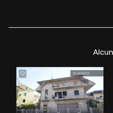
Giardino
Posto auto/Box
Balcone/Terrazzo
Alcun
Ascensore
Arredato
IN VENDITA
Nuova costruzione
Lusso