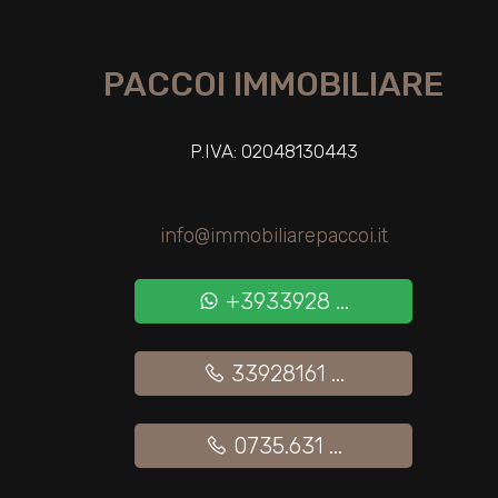
2
PACCOI IMMOBILIARE
3
P.IVA: 02048130443
4
info@immobiliarepaccoi.it
5
+3933928 ...
5+
33928161 ...
Altre
opzioni
0735.631 ...
-
multiscelta