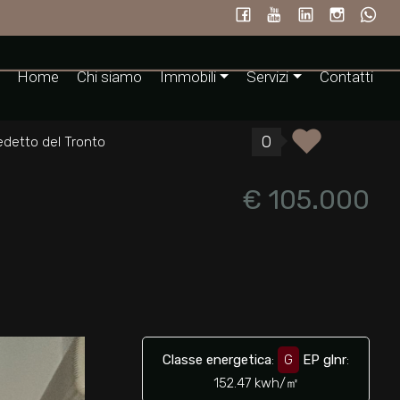
Home
Chi siamo
Immobili
Servizi
Contatti
0
detto del Tronto
€ 105.000
Classe energetica
:
G
EP glnr
:
152.47 kwh/㎡