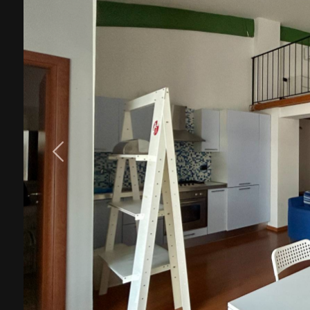
cercare
Provincia
Comune
Tipologia
-
multiscelta
Qualsiasi
Residenziali