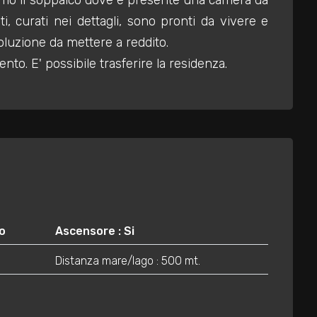
iamo il soppalco dove è presente una camera da
, curati nei dettagli, sono pronti da vivere e
oluzione da mettere a reddito.
nto. E' possibile trasferire la residenza.
o
Ascensore : Si
Distanza mare/lago : 500 mt.