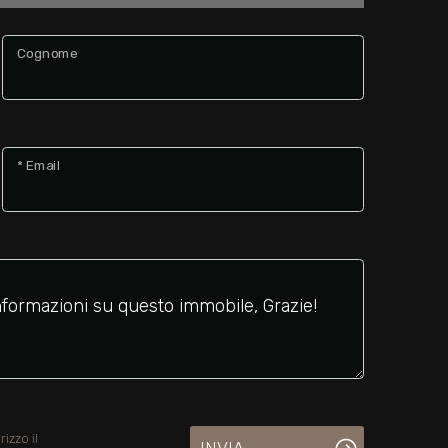
Cognome
* Email
izzo il