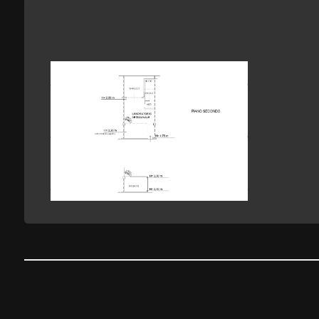
2
3
4
5
5+
Camere
minime
Qualsiasi
1