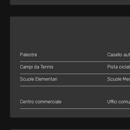
3
4
5
5+
Palestre
Casello au
Campi da Tennis
Pista ciclab
Bagni
Scuole Elementari
Scuole Me
minimi
Qualsiasi
Centro commerciale
Uffici comu
1