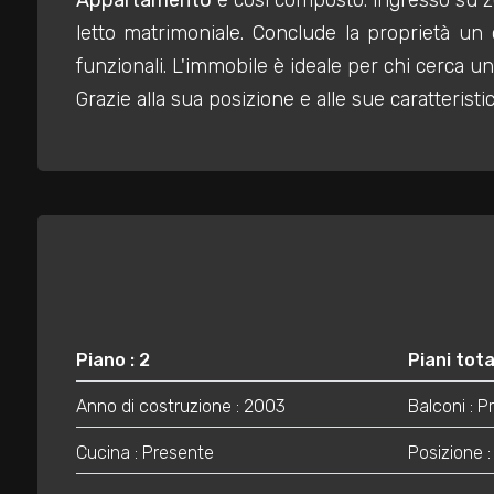
Appartamento
è così composto: ingresso su z
mq
letto matrimoniale. Conclude la proprietà un 
funzionali. L'immobile è ideale per chi cerca u
Grazie alla sua posizione e alle sue caratterist
Locali
minimi
Qualsiasi
Piano : 2
Piani total
1
Anno di costruzione : 2003
Balconi : 
2
Cucina : Presente
Posizione :