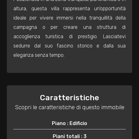
altura, questa villa rappresenta un'opportunità
2
ideale per vivere immersi nella tranquillità della
campagna o per creare una struttura di
3
accoglienza turistica di prestigio. Lasciatevi
sedurre dal suo fascino storico e dalla sua
4
eleganza senza tempo.
5
5+
Caratteristiche
Scopri le caratteristiche di questo immobile
Altre
opzioni
Piano : Edificio
-
multiscelta
Piani totali : 3