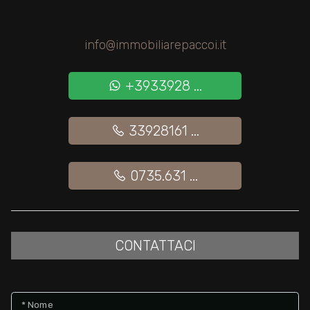
info@immobiliarepaccoi.it
+3933928 ...
33928161 ...
0735.631 ...
CONTATTACI
* Nome