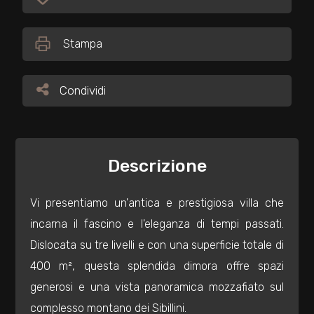
Preferiti: Cod. 27304
Commerciali
Stampa
Industriali
Condividi
Condividi
Terreni
Descrizione
Prezzo
Vi presentiamo un'antica e prestigiosa villa che
incarna il fascino e l'eleganza di tempi passati.
Dislocata su tre livelli e con una superficie totale di
400 m², questa splendida dimora offre spazi
generosi e una vista panoramica mozzafiato sul
Totale
complesso montano dei Sibillini.