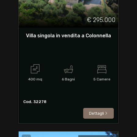
€ 295.000
Villa singola in vendita a Colonnella
400
mq
6
Bagni
5
Camere
Cod. 32278
Dettagli