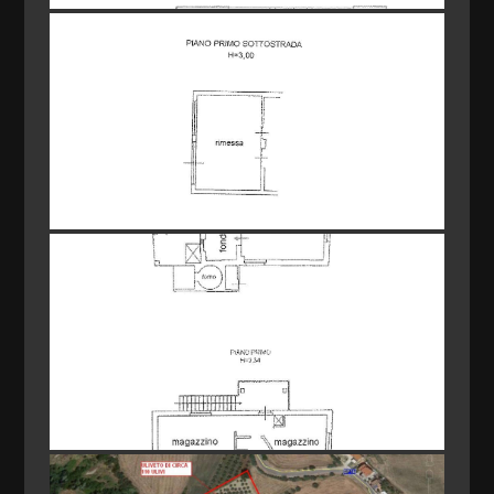
Box : Quadruplo, 80 mq
Posizione : Zona agricola
Animali ammessi : Si
Impianto Elettrico : A norma
Conformazione : Libera su tutti i lati
Tipo ristrutturazione : Totale ( pari al nuovo )
Qualità e pregio dell'immobile : ★★★★
Finiture interne : ★★★★
Qualità contesto e luogo : ★★★★
Bagno principale con : Vasca
Bagno secondario con : Doccia