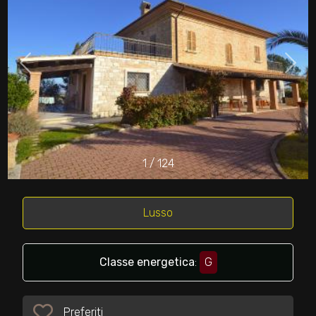
cercare
Provincia
Comune
1
/
124
Tipologia
-
Lusso
multiscelta
Classe energetica
:
G
Qualsiasi
Preferiti
Residenziali