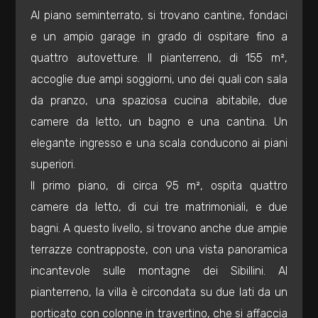
mq
Al piano seminterrato, si trovano cantine, fondaci
e un ampio garage in grado di ospitare fino a
quattro autovetture. Il pianterreno, di 155 m²,
accoglie due ampi soggiorni, uno dei quali con sala
da pranzo, una spaziosa cucina abitabile, due
camere da letto, un bagno e una cantina. Un
Locali
elegante ingresso e una scala conducono ai piani
minimi
superiori.
Il primo piano, di circa 95 m², ospita quattro
Qualsiasi
camere da letto, di cui tre matrimoniali, e due
bagni. A questo livello, si trovano anche due ampie
1
terrazze contrapposte, con una vista panoramica
incantevole sulle montagne dei Sibillini. Al
2
pianterreno, la villa è circondata su due lati da un
porticato con colonne in travertino, che si affaccia