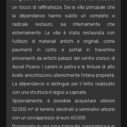
2
un tocco di raffinatezza. Sia la villa principale che
la dépendance hanno subito un completo e
3
radicale restauro, sia internamente che
esternamente. La villa è stata restaurata con
4
l'utilizzo di materiali antichi e originali, come
5
pavimenti in cotto e portali in travertino
provenienti da antichi palazzi del centro storico di
5+
Ascoli Piceno. I camini in pietra e le finiture di alto
livello arricchiscono ulteriormente l'intera proprietà.
La dépendance si distingue per il tetto realizzato
Camere
con una struttura in legno a capriate.
minime
Opzionalmente, è possibile acquistare ulteriori
Qualsiasi
32.000 m² di terreno destinati a seminativi arborei
con un sovrapprezzo di euro 60.000.
1
Posizionata in una zona tranquilla, panoramica e in