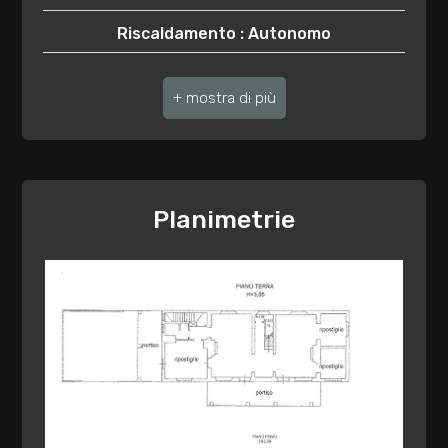
Riscaldamento : Autonomo
Giardino
Posto auto : Scoperto
Posto auto/Box
Assenza barriere architettoniche : Si
Anno di costruzione : 1930
Balcone/Terrazzo
Stato attuale : Libero al rogito
Planimetrie
Ascensore
Balconi : Presente, 20 mq
Arredato
Terrazzo : Presente, 120 mq
Giardino : Privato
Nuova costruzione
Distanza mare/lago : 18.000 mt.
Lusso
Cucina : Abitabile