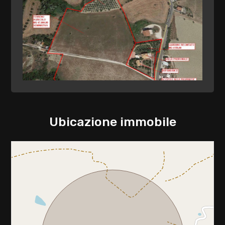
Pavim. Reparto Giorno : Monocottura / gres
porcellanato
Pavim. Reparto Notte : Monocottura / gres
porcellanato
Tipo serranda garage : Basculante manuale
Balcone abitabile
Ubicazione immobile
Camino o canna fumaria
Ingresso autonomo
Allestimento del giardino o del terreno : Verde
allestito
Vista mare