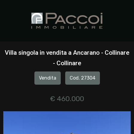
Codice
HOME
CHI
Contratto
SIAMO
Villa singola in vendita a Ancarano - Collinare
Qualsiasi
- Collinare
IMMOBILI
Vendita
Cod. 27304
Vendita
SERVIZI
Affitto
€ 460.000
CONTATTI
Scegli
dove