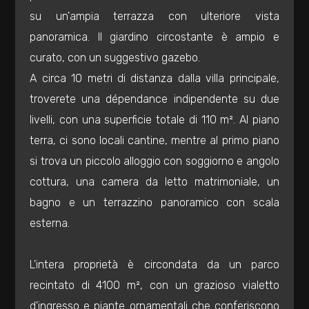
3
su un'ampia terrazza con ulteriore vista
panoramica. Il giardino circostante è ampio e
4
curato, con un suggestivo gazebo.
A circa 10 metri di distanza dalla villa principale,
5
troverete una dépendance indipendente su due
livelli, con una superficie totale di 110 m². Al piano
5+
terra, ci sono locali cantine, mentre al primo piano
si trova un piccolo alloggio con soggiorno e angolo
Bagni
cottura, una camera da letto matrimoniale, un
minimi
bagno e un terrazzino panoramico con scala
esterna.
Qualsiasi
L'intera proprietà è circondata da un parco
1
recintato di 4100 m², con un grazioso vialetto
d'ingresso e piante ornamentali che conferiscono