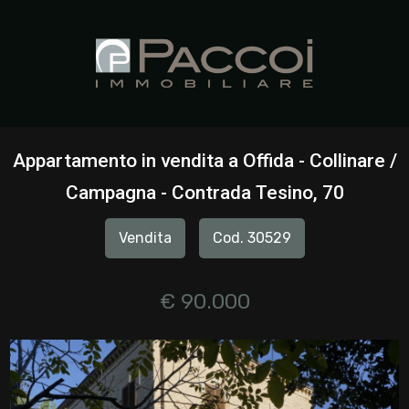
Codice
HOME
CHI
Contratto
SIAMO
Appartamento in vendita a Offida - Collinare /
Qualsiasi
Campagna - Contrada Tesino, 70
IMMOBILI
Vendita
Cod. 30529
Vendita
SERVIZI
Affitto
€ 90.000
CONTATTI
Scegli
dove