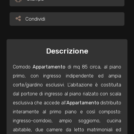
Commerciali
Condividi
Condividi
Industriali
Descrizione
Terreni
Comodo
Appartamento
di mq 85 circa, al piano
Prezzo
primo, con ingresso indipendente ed ampia
corte/giardino esclusivi. L'abitazione è costituita
dal portone di ingresso al piano rialzato con scala
esclusiva che accede all'
Appartamento
distribuito
interamente al primo piano e così composto:
ingresso-corridoio, ampio soggiorno, cucina
Totale
abitabile, due camere da letto matrimoniali ed