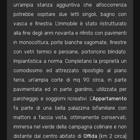
mq
un'ampia stanza aggiuntiva che all'occorrenza
potrebbe ospitare due letti singoli, bagno con
vasca e finestra. L'immobile è stato ristrutturato
alla fine degli anni novanta e rifinito con pavimenti
in monocottura, porte bianche sagomate, finestre
con vetri termici e persiane, portoncino blindato.
Locali
Impiantistica a norma. Completano la proprietà un
minimi
comodissimo ed attrezzato ripostiglio al piano
terra, un'ampia corte di mq 90 circa, in parte
Qualsiasi
pavimentata ed in parte giardino, utilizzata per
parcheggio e soggiorni ricreativi. L'
Appartamento
1
fa parte di una bella palazzina bifamiliare con
mattoni a faccia vista, ottimamente conservati,
2
immersa nel verde della campagna collinare e non
distante dal centro abitato di
Offida
(km 2 circa)