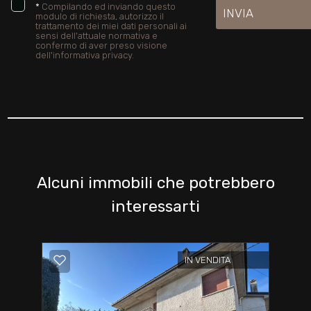
*
Compilando ed inviando questo
INVIA
modulo di richiesta, autorizzo il
trattamento dei miei dati personali ai
sensi dell'attuale normativa e
confermo di aver preso visione
dell'informativa privacy.
Alcuni immobili che potrebbero
interessarti
IN VENDITA