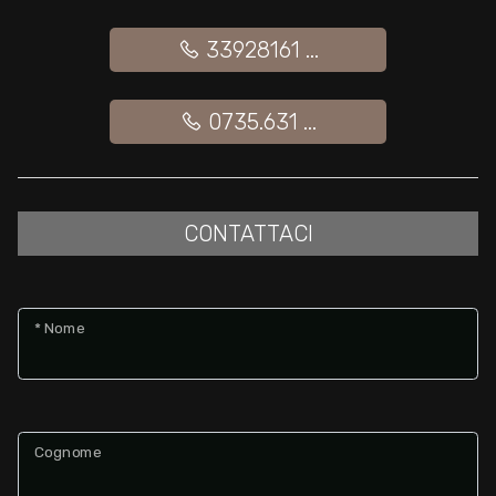
33928161 ...
Giardino
Posto auto/Box
0735.631 ...
Balcone/Terrazzo
CONTATTACI
Ascensore
Arredato
* Nome
Nuova costruzione
Lusso
Cognome