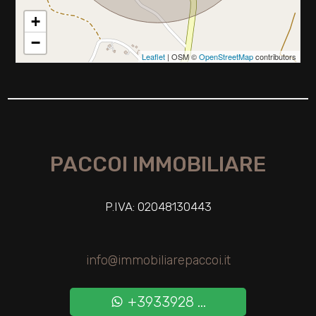
+
2
−
Leaflet
| OSM ©
OpenStreetMap
contributors
3
4
PACCOI IMMOBILIARE
5
5+
P.IVA: 02048130443
Altre
info@immobiliarepaccoi.it
opzioni
-
+3933928 ...
multiscelta