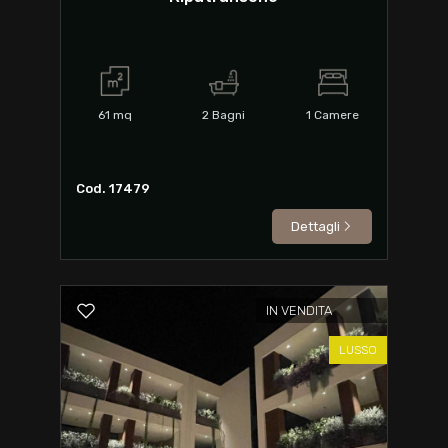
61
mq
2
Bagni
1
Camere
Cod. 17479
Dettagli
IN VENDITA
LUSSO